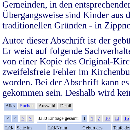
Gemeinden, in den entsprechende
Übergangsweise sind Kinder aus 
traditionellen Gründen - in Zippn
Autor dieser Abschrift ist der geb
Er weist auf folgende Sachverhalte
von einer Kopie des Original-Kirc
zweifelsfreie Fehler im Kirchenbuc
worden. Bei der Abschrift kann e
gekommen sein. Deshalb wird kein
Alles
Suchen
Auswahl
Detail
|<
<
>
>|
3380 Einträge gesamt:
1
4
7
10
13
16
Lfd-
Seite im
Lfd-Nr im
Geburt des
Taufe de