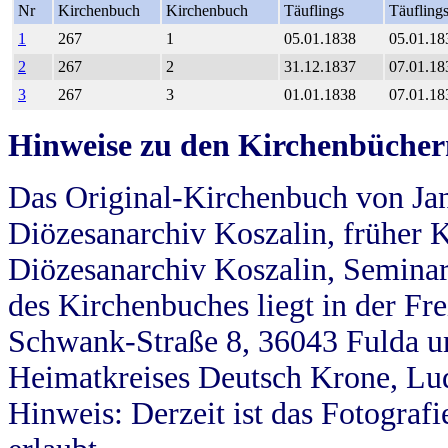
Nr
Kirchenbuch
Kirchenbuch
Täuflings
Täufling
1
267
1
05.01.1838
05.01.18
2
267
2
31.12.1837
07.01.18
3
267
3
01.01.1838
07.01.18
Hinweise zu den Kirchenbücher
Das Original-Kirchenbuch von Jan
Diözesanarchiv Koszalin, früher Kö
Diözesanarchiv Koszalin, Seminar
des Kirchenbuches liegt in der Fr
Schwank-Straße 8, 36043 Fulda u
Heimatkreises Deutsch Krone, Lu
Hinweis: Derzeit ist das Fotograf