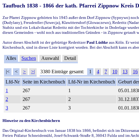
Taufbuch 1838 - 1866 der kath. Pfarrei Zippnow Kreis 
Zur Pfarrei Zippnow gehörten bis 1945 außer dem Dorf Zippnow (Sypnywo) noch d
(Dudylany), Freudenfier (Szwecja), Klawittersdorf (Glowaczewo), Rederitz (Nadarz
Stabitz und ein Lokalvikariat Rederitz mit der Tochterkirche in Doderlage wurd
diesen Gemeinden - wohl noch aus traditionellen Gründen - in Zippnow getauft 
Autor dieser Abschrift ist der gebürtige Rederitzer
Paul Lüdtke
aus Köln. Er weist
Kirchenbuch, sind in dieser Liste korrigiert worden. Bei der Abschrift kann es 
Alles
Suchen
Auswahl
Detail
|<
<
>
>|
3380 Einträge gesamt:
1
4
7
10
13
16
Lfd-Nr
Seite im Kirchenbuch
Lfd-Nr im Kirchenbuch
Geburt des
1
267
1
05.01.183
2
267
2
31.12.183
3
267
3
01.01.183
Hinweise zu den Kirchenbüchern
Das Original-Kirchenbuch von Januar 1838 bis 1866, befindet sich im Diözesanarch
Freien Prälatur Schneidemühl, Josef-Schwank-Straße 8, 36043 Fulda und im Archi