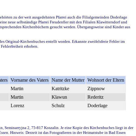
ehörten zu der weit ausgedehnten Pfarrei auch die Filialgemeinden Doderlage
ine neue selbständige Pfarrei Freudenfier mit den Filialen Klawittersdorf und
 entsprechenden Kirchenbüchern gesucht werden. Übergangsweise sind Kinder aus
des Original-Kirchenbuches erstellt worden. Erkannte zweifelsfreie Fehler im
Fehlerfreiheit erhoben.
ters
Vorname des Vaters
Name der Mutter
Wohnort der Eltern
Martin
Katritzke
Zippnow
Martin
Klawun
Rederitz
Lorenz
Schulz
Doderlage
in, Seminarryjna 2, 75-817 Koszalin. Je eine Kopie des Kirchenbuches liegt in der
en. Hinweis: Derzeit ist das Fotografieren in der Heimatstube in Bad Essen