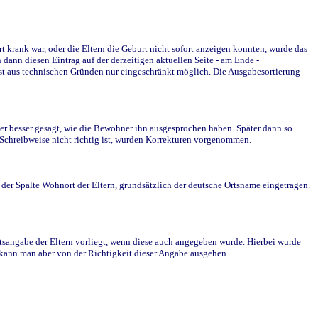
krank war, oder die Eltern die Geburt nicht sofort anzeigen konnten, wurde das
ann diesen Eintrag auf der derzeitigen aktuellen Seite - am Ende -
st aus technischen Gründen nur eingeschränkt möglich. Die Ausgabesortierung
r besser gesagt, wie die Bewohner ihn ausgesprochen haben. Später dann so
e Schreibweise nicht richtig ist, wurden Korrekturen vorgenommen.
r Spalte Wohnort der Eltern, grundsätzlich der deutsche Ortsname eingetragen.
rtsangabe der Eltern vorliegt, wenn diese auch angegeben wurde. Hierbei wurde
d kann man aber von der Richtigkeit dieser Angabe ausgehen.