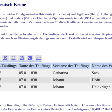
Deutsch Krone
ie beiden Filialgemeinden Briesenitz (Brzez`nica) und Jagdhaus (Budy). Früher g
yce) und Stabitz (Zdbice). Die Pfarrei Zippnow wurde im Jahr 1911 aufgeteilt und e
en errichtet. Ab diesem Zeitpunkt, müssen für diese ländlichen Gemeinden, in den
worden.
 auf folgende Sachverhalte hin: Die vorliegende Transkription ist von einer Kopie 
aber dennoch zu Übertragungsfehlern gekommen sein. Deshalb wird kein Anspruch auf 
19
22
25
28
>>
 Täuflings
Taufe des Täuflings
Vorname des Täuflings
Name des Va
8
05.01.1838
Catharina
Sack
7
07.01.1838
Johann
Höfft
8
07.01.1838
Johann
Heidkrüger
iv Koszalin, früher Köslin, in Polen. Die Anschrift lautet: Diözesanarchiv Koszal
v der Heimatstube des Heimatkreises Deutsch Krone, Ludwigsweg 10, 49152 Bad Ess