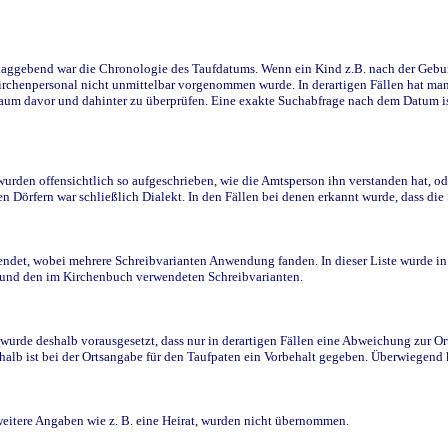
ggebend war die Chronologie des Taufdatums. Wenn ein Kind z.B. nach der Geburt 
rchenpersonal nicht unmittelbar vorgenommen wurde. In derartigen Fällen hat man d
raum davor und dahinter zu überprüfen. Eine exakte Suchabfrage nach dem Datum i
den offensichtlich so aufgeschrieben, wie die Amtsperson ihn verstanden hat, ode
n Dörfern war schließlich Dialekt. In den Fällen bei denen erkannt wurde, dass di
t, wobei mehrere Schreibvarianten Anwendung fanden. In dieser Liste wurde in de
n und den im Kirchenbuch verwendeten Schreibvarianten.
wurde deshalb vorausgesetzt, dass nur in derartigen Fällen eine Abweichung zur O
eshalb ist bei der Ortsangabe für den Taufpaten ein Vorbehalt gegeben. Überwiegen
weitere Angaben wie z. B. eine Heirat, wurden nicht übernommen.