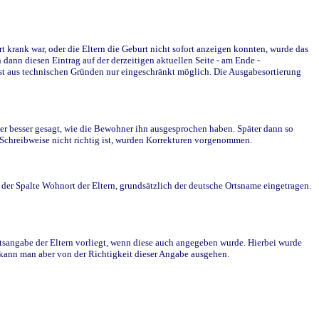
krank war, oder die Eltern die Geburt nicht sofort anzeigen konnten, wurde das
ann diesen Eintrag auf der derzeitigen aktuellen Seite - am Ende -
st aus technischen Gründen nur eingeschränkt möglich. Die Ausgabesortierung
r besser gesagt, wie die Bewohner ihn ausgesprochen haben. Später dann so
e Schreibweise nicht richtig ist, wurden Korrekturen vorgenommen.
r Spalte Wohnort der Eltern, grundsätzlich der deutsche Ortsname eingetragen.
rtsangabe der Eltern vorliegt, wenn diese auch angegeben wurde. Hierbei wurde
d kann man aber von der Richtigkeit dieser Angabe ausgehen.