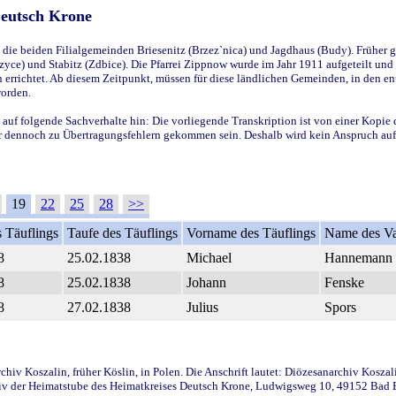
Deutsch Krone
ie beiden Filialgemeinden Briesenitz (Brzez`nica) und Jagdhaus (Budy). Früher g
yce) und Stabitz (Zdbice). Die Pfarrei Zippnow wurde im Jahr 1911 aufgeteilt und e
en errichtet. Ab diesem Zeitpunkt, müssen für diese ländlichen Gemeinden, in den
worden.
 auf folgende Sachverhalte hin: Die vorliegende Transkription ist von einer Kopie 
aber dennoch zu Übertragungsfehlern gekommen sein. Deshalb wird kein Anspruch auf 
19
22
25
28
>>
 Täuflings
Taufe des Täuflings
Vorname des Täuflings
Name des Va
8
25.02.1838
Michael
Hannemann
8
25.02.1838
Johann
Fenske
8
27.02.1838
Julius
Spors
iv Koszalin, früher Köslin, in Polen. Die Anschrift lautet: Diözesanarchiv Koszal
v der Heimatstube des Heimatkreises Deutsch Krone, Ludwigsweg 10, 49152 Bad Ess