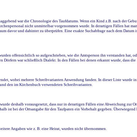
ggebend war die Chronologie des Taufdatums. Wenn ein Kind z.B. nach der Geburt 
rchenpersonal nicht unmittelbar vorgenommen wurde. In derartigen Fällen hat man d
raum davor und dahinter zu überprüfen. Eine exakte Suchabfrage nach dem Datum i
den offensichtlich so aufgeschrieben, wie die Amtsperson ihn verstanden hat, ode
n Dörfern war schließlich Dialekt. In den Fällen bei denen erkannt wurde, dass di
t, wobei mehrere Schreibvarianten Anwendung fanden. In dieser Liste wurde in de
n und den im Kirchenbuch verwendeten Schreibvarianten.
wurde deshalb vorausgesetzt, dass nur in derartigen Fällen eine Abweichung zur O
eshalb ist bei der Ortsangabe für den Taufpaten ein Vorbehalt gegeben. Überwiegen
weitere Angaben wie z. B. eine Heirat, wurden nicht übernommen.