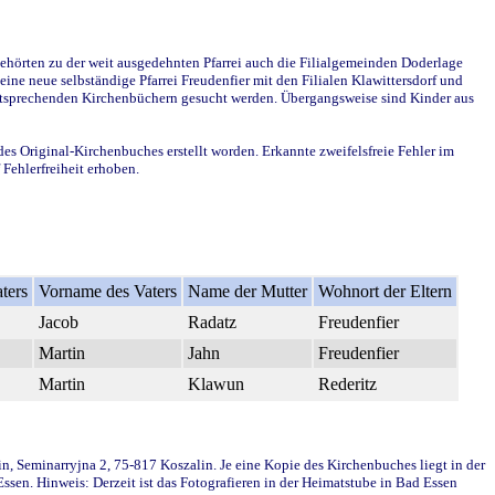
ehörten zu der weit ausgedehnten Pfarrei auch die Filialgemeinden Doderlage
ine neue selbständige Pfarrei Freudenfier mit den Filialen Klawittersdorf und
 entsprechenden Kirchenbüchern gesucht werden. Übergangsweise sind Kinder aus
des Original-Kirchenbuches erstellt worden. Erkannte zweifelsfreie Fehler im
Fehlerfreiheit erhoben.
ters
Vorname des Vaters
Name der Mutter
Wohnort der Eltern
Jacob
Radatz
Freudenfier
Martin
Jahn
Freudenfier
Martin
Klawun
Rederitz
in, Seminarryjna 2, 75-817 Koszalin. Je eine Kopie des Kirchenbuches liegt in der
en. Hinweis: Derzeit ist das Fotografieren in der Heimatstube in Bad Essen