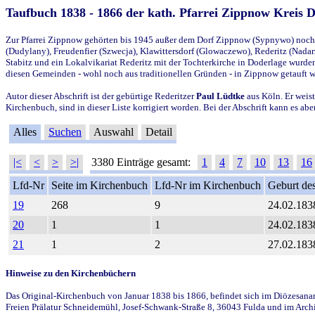
Taufbuch 1838 - 1866 der kath. Pfarrei Zippnow Kreis 
Zur Pfarrei Zippnow gehörten bis 1945 außer dem Dorf Zippnow (Sypnywo) noch d
(Dudylany), Freudenfier (Szwecja), Klawittersdorf (Glowaczewo), Rederitz (Nadarz
Stabitz und ein Lokalvikariat Rederitz mit der Tochterkirche in Doderlage wurd
diesen Gemeinden - wohl noch aus traditionellen Gründen - in Zippnow getauft 
Autor dieser Abschrift ist der gebürtige Rederitzer
Paul Lüdtke
aus Köln. Er weist
Kirchenbuch, sind in dieser Liste korrigiert worden. Bei der Abschrift kann es 
Alles
Suchen
Auswahl
Detail
|<
<
>
>|
3380 Einträge gesamt:
1
4
7
10
13
16
Lfd-Nr
Seite im Kirchenbuch
Lfd-Nr im Kirchenbuch
Geburt des
19
268
9
24.02.183
20
1
1
24.02.183
21
1
2
27.02.183
Hinweise zu den Kirchenbüchern
Das Original-Kirchenbuch von Januar 1838 bis 1866, befindet sich im Diözesanarch
Freien Prälatur Schneidemühl, Josef-Schwank-Straße 8, 36043 Fulda und im Archi