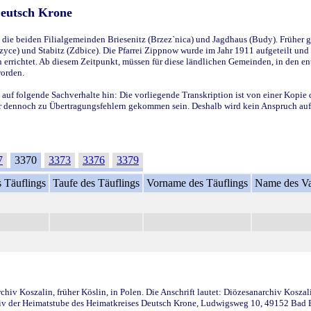
Deutsch Krone
ie beiden Filialgemeinden Briesenitz (Brzez`nica) und Jagdhaus (Budy). Früher g
yce) und Stabitz (Zdbice). Die Pfarrei Zippnow wurde im Jahr 1911 aufgeteilt und e
en errichtet. Ab diesem Zeitpunkt, müssen für diese ländlichen Gemeinden, in den
worden.
 auf folgende Sachverhalte hin: Die vorliegende Transkription ist von einer Kopie 
aber dennoch zu Übertragungsfehlern gekommen sein. Deshalb wird kein Anspruch auf 
7
3370
3373
3376
3379
 Täuflings
Taufe des Täuflings
Vorname des Täuflings
Name des Va
iv Koszalin, früher Köslin, in Polen. Die Anschrift lautet: Diözesanarchiv Koszal
v der Heimatstube des Heimatkreises Deutsch Krone, Ludwigsweg 10, 49152 Bad Ess