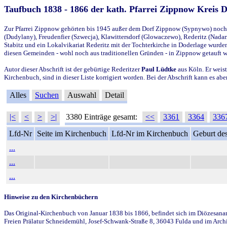
Taufbuch 1838 - 1866 der kath. Pfarrei Zippnow Kreis 
Zur Pfarrei Zippnow gehörten bis 1945 außer dem Dorf Zippnow (Sypnywo) noch d
(Dudylany), Freudenfier (Szwecja), Klawittersdorf (Glowaczewo), Rederitz (Nadarz
Stabitz und ein Lokalvikariat Rederitz mit der Tochterkirche in Doderlage wurd
diesen Gemeinden - wohl noch aus traditionellen Gründen - in Zippnow getauft 
Autor dieser Abschrift ist der gebürtige Rederitzer
Paul Lüdtke
aus Köln. Er weist
Kirchenbuch, sind in dieser Liste korrigiert worden. Bei der Abschrift kann es 
Alles
Suchen
Auswahl
Detail
|<
<
>
>|
3380 Einträge gesamt:
<<
3361
3364
336
Lfd-Nr
Seite im Kirchenbuch
Lfd-Nr im Kirchenbuch
Geburt des
...
...
...
Hinweise zu den Kirchenbüchern
Das Original-Kirchenbuch von Januar 1838 bis 1866, befindet sich im Diözesanarch
Freien Prälatur Schneidemühl, Josef-Schwank-Straße 8, 36043 Fulda und im Archi