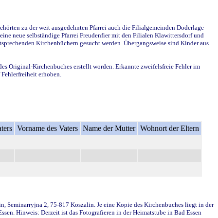
ehörten zu der weit ausgedehnten Pfarrei auch die Filialgemeinden Doderlage
ine neue selbständige Pfarrei Freudenfier mit den Filialen Klawittersdorf und
 entsprechenden Kirchenbüchern gesucht werden. Übergangsweise sind Kinder aus
des Original-Kirchenbuches erstellt worden. Erkannte zweifelsfreie Fehler im
Fehlerfreiheit erhoben.
ters
Vorname des Vaters
Name der Mutter
Wohnort der Eltern
in, Seminarryjna 2, 75-817 Koszalin. Je eine Kopie des Kirchenbuches liegt in der
en. Hinweis: Derzeit ist das Fotografieren in der Heimatstube in Bad Essen