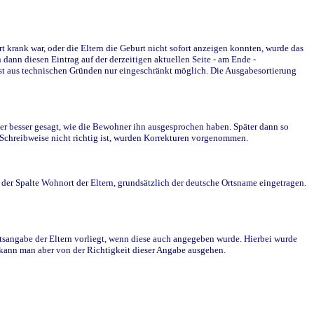
krank war, oder die Eltern die Geburt nicht sofort anzeigen konnten, wurde das
ann diesen Eintrag auf der derzeitigen aktuellen Seite - am Ende -
st aus technischen Gründen nur eingeschränkt möglich. Die Ausgabesortierung
r besser gesagt, wie die Bewohner ihn ausgesprochen haben. Später dann so
e Schreibweise nicht richtig ist, wurden Korrekturen vorgenommen.
r Spalte Wohnort der Eltern, grundsätzlich der deutsche Ortsname eingetragen.
rtsangabe der Eltern vorliegt, wenn diese auch angegeben wurde. Hierbei wurde
d kann man aber von der Richtigkeit dieser Angabe ausgehen.