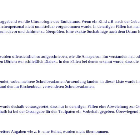
ggebend war die Chronologie des Taufdatums. Wenn ein Kind z.B. nach der Geburt 
rchenpersonal nicht unmittelbar vorgenommen wurde. In derartigen Fällen hat man d
raum davor und dahinter zu überprüfen. Eine exakte Suchabfrage nach dem Datum i
den offensichtlich so aufgeschrieben, wie die Amtsperson ihn verstanden hat, ode
n Dörfern war schließlich Dialekt. In den Fällen bei denen erkannt wurde, dass di
t, wobei mehrere Schreibvarianten Anwendung fanden. In dieser Liste wurde in de
n und den im Kirchenbuch verwendeten Schreibvarianten.
wurde deshalb vorausgesetzt, dass nur in derartigen Fällen eine Abweichung zur O
eshalb ist bei der Ortsangabe für den Taufpaten ein Vorbehalt gegeben. Überwiegen
weitere Angaben wie z. B. eine Heirat, wurden nicht übernommen.