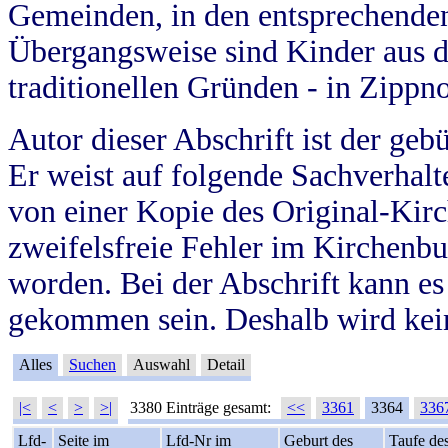
Gemeinden, in den entsprechende
Übergangsweise sind Kinder aus 
traditionellen Gründen - in Zippn
Autor dieser Abschrift ist der geb
Er weist auf folgende Sachverhalte
von einer Kopie des Original-Kirc
zweifelsfreie Fehler im Kirchenbuc
worden. Bei der Abschrift kann e
gekommen sein. Deshalb wird kein
Alles
Suchen
Auswahl
Detail
|<
<
>
>|
3380 Einträge gesamt:
<<
3361
3364
336
Lfd-
Seite im
Lfd-Nr im
Geburt des
Taufe de