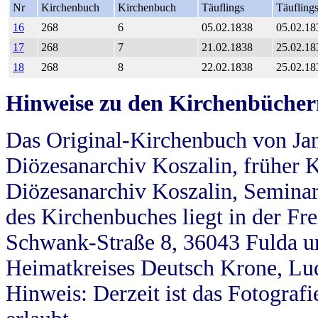
Nr
Kirchenbuch
Kirchenbuch
Täuflings
Täufling
16
268
6
05.02.1838
05.02.18
17
268
7
21.02.1838
25.02.18
18
268
8
22.02.1838
25.02.18
Hinweise zu den Kirchenbücher
Das Original-Kirchenbuch von Jan
Diözesanarchiv Koszalin, früher Kö
Diözesanarchiv Koszalin, Seminar
des Kirchenbuches liegt in der Fr
Schwank-Straße 8, 36043 Fulda u
Heimatkreises Deutsch Krone, Lu
Hinweis: Derzeit ist das Fotograf