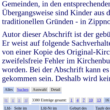
Gemeinden, in den entsprechende
Übergangsweise sind Kinder aus 
traditionellen Gründen - in Zippn
Autor dieser Abschrift ist der geb
Er weist auf folgende Sachverhalte
von einer Kopie des Original-Kirc
zweifelsfreie Fehler im Kirchenbuc
worden. Bei der Abschrift kann e
gekommen sein. Deshalb wird kein
Alles
Suchen
Auswahl
Detail
|<
<
>
>|
3380 Einträge gesamt:
1
4
7
10
13
16
Lfd-
Seite im
Lfd-Nr im
Geburt des
Taufe de