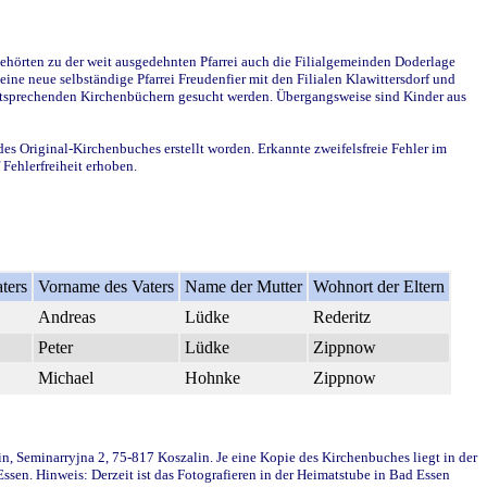
ehörten zu der weit ausgedehnten Pfarrei auch die Filialgemeinden Doderlage
ine neue selbständige Pfarrei Freudenfier mit den Filialen Klawittersdorf und
 entsprechenden Kirchenbüchern gesucht werden. Übergangsweise sind Kinder aus
des Original-Kirchenbuches erstellt worden. Erkannte zweifelsfreie Fehler im
Fehlerfreiheit erhoben.
ters
Vorname des Vaters
Name der Mutter
Wohnort der Eltern
Andreas
Lüdke
Rederitz
Peter
Lüdke
Zippnow
Michael
Hohnke
Zippnow
in, Seminarryjna 2, 75-817 Koszalin. Je eine Kopie des Kirchenbuches liegt in der
en. Hinweis: Derzeit ist das Fotografieren in der Heimatstube in Bad Essen