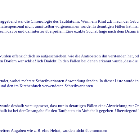
ggebend war die Chronologie des Taufdatums. Wenn ein Kind z.B. nach der Geburt 
rchenpersonal nicht unmittelbar vorgenommen wurde. In derartigen Fällen hat man d
raum davor und dahinter zu überprüfen. Eine exakte Suchabfrage nach dem Datum i
den offensichtlich so aufgeschrieben, wie die Amtsperson ihn verstanden hat, ode
n Dörfern war schließlich Dialekt. In den Fällen bei denen erkannt wurde, dass di
t, wobei mehrere Schreibvarianten Anwendung fanden. In dieser Liste wurde in de
n und den im Kirchenbuch verwendeten Schreibvarianten.
wurde deshalb vorausgesetzt, dass nur in derartigen Fällen eine Abweichung zur O
eshalb ist bei der Ortsangabe für den Taufpaten ein Vorbehalt gegeben. Überwiegen
weitere Angaben wie z. B. eine Heirat, wurden nicht übernommen.