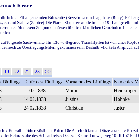
Deutsch Krone
ie beiden Filialgemeinden Briesenitz (Brzez`nica) und Jagdhaus (Budy). Früher g
yce) und Stabitz (Zdbice). Die Pfarrei Zippnow wurde im Jahr 1911 aufgeteilt und e
en errichtet. Ab diesem Zeitpunkt, müssen für diese ländlichen Gemeinden, in den
worden.
 auf folgende Sachverhalte hin: Die vorliegende Transkription ist von einer Kopie 
aber dennoch zu Übertragungsfehlern gekommen sein. Deshalb wird kein Anspruch auf 
19
22
25
28
>>
 Täuflings
Taufe des Täuflings
Vorname des Täuflings
Name des Va
8
11.02.1838
Martin
Heidkrüger
8
14.02.1838
Justina
Hohnke
8
24.02.1838
Christian
Jaster
iv Koszalin, früher Köslin, in Polen. Die Anschrift lautet: Diözesanarchiv Koszal
v der Heimatstube des Heimatkreises Deutsch Krone, Ludwigsweg 10, 49152 Bad Ess