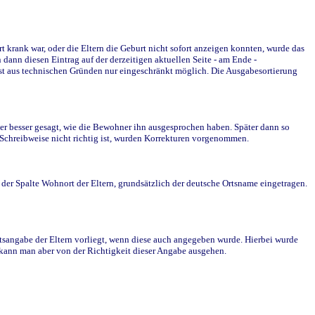
krank war, oder die Eltern die Geburt nicht sofort anzeigen konnten, wurde das
ann diesen Eintrag auf der derzeitigen aktuellen Seite - am Ende -
st aus technischen Gründen nur eingeschränkt möglich. Die Ausgabesortierung
r besser gesagt, wie die Bewohner ihn ausgesprochen haben. Später dann so
e Schreibweise nicht richtig ist, wurden Korrekturen vorgenommen.
r Spalte Wohnort der Eltern, grundsätzlich der deutsche Ortsname eingetragen.
rtsangabe der Eltern vorliegt, wenn diese auch angegeben wurde. Hierbei wurde
d kann man aber von der Richtigkeit dieser Angabe ausgehen.