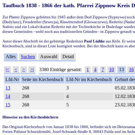
Taufbuch 1838 - 1866 der kath. Pfarrei Zippnow Kreis 
Zur Pfarrei Zippnow gehörten bis 1945 außer dem Dorf Zippnow (Sypnywo) noch d
(Dudylany), Freudenfier (Szwecja), Klawittersdorf (Glowaczewo), Rederitz (Nadarz
Stabitz und ein Lokalvikariat Rederitz mit der Tochterkirche in Doderlage wurd
diesen Gemeinden - wohl noch aus traditionellen Gründen - in Zippnow getauft 
Autor dieser Abschrift ist der gebürtige Rederitzer
Paul Lüdtke
aus Köln. Er weist
Kirchenbuch, sind in dieser Liste korrigiert worden. Bei der Abschrift kann es 
Alles
Suchen
Auswahl
Detail
|<
<
>
>|
3380 Einträge gesamt:
1
4
7
10
13
16
Lfd-Nr
Seite im Kirchenbuch
Lfd-Nr im Kirchenbuch
Geburt des
13
268
3
05.02.183
14
268
4
12.02.183
15
268
5
23.02.183
Hinweise zu den Kirchenbüchern
Das Original-Kirchenbuch von Januar 1838 bis 1866, befindet sich im Diözesanarch
Freien Prälatur Schneidemühl, Josef-Schwank-Straße 8, 36043 Fulda und im Archi