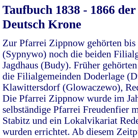
Taufbuch 1838 - 1866 der
Deutsch Krone
Zur Pfarrei Zippnow gehörten bi
(Sypnywo) noch die beiden Filial
Jagdhaus (Budy). Früher gehörten 
die Filialgemeinden Doderlage (D
Klawittersdorf (Glowaczewo), Red
Die Pfarrei Zippnow wurde im Jah
selbständige Pfarrei Freudenfier m
Stabitz und ein Lokalvikariat Red
wurden errichtet. Ab diesem Zeitp