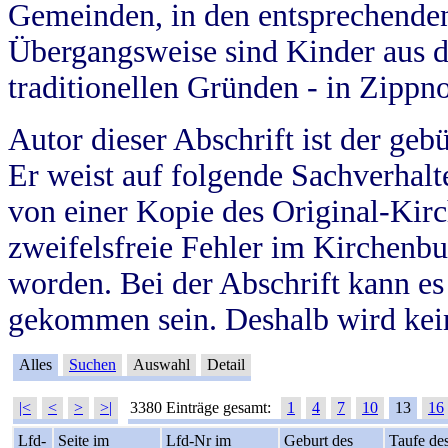
Gemeinden, in den entsprechende
Übergangsweise sind Kinder aus 
traditionellen Gründen - in Zippn
Autor dieser Abschrift ist der geb
Er weist auf folgende Sachverhalte
von einer Kopie des Original-Kirc
zweifelsfreie Fehler im Kirchenbuc
worden. Bei der Abschrift kann e
gekommen sein. Deshalb wird kein
Alles
Suchen
Auswahl
Detail
|<
<
>
>|
3380 Einträge gesamt:
1
4
7
10
13
16
Lfd-
Seite im
Lfd-Nr im
Geburt des
Taufe de