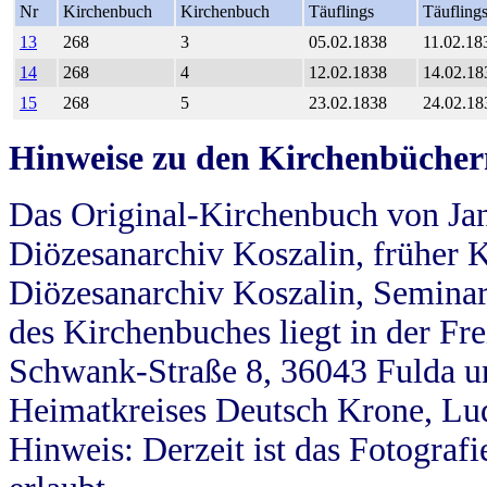
Nr
Kirchenbuch
Kirchenbuch
Täuflings
Täufling
13
268
3
05.02.1838
11.02.18
14
268
4
12.02.1838
14.02.18
15
268
5
23.02.1838
24.02.18
Hinweise zu den Kirchenbücher
Das Original-Kirchenbuch von Jan
Diözesanarchiv Koszalin, früher Kö
Diözesanarchiv Koszalin, Seminar
des Kirchenbuches liegt in der Fr
Schwank-Straße 8, 36043 Fulda u
Heimatkreises Deutsch Krone, Lu
Hinweis: Derzeit ist das Fotograf