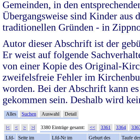
Gemeinden, in den entsprechende
Übergangsweise sind Kinder aus 
traditionellen Gründen - in Zippn
Autor dieser Abschrift ist der geb
Er weist auf folgende Sachverhalte
von einer Kopie des Original-Kirc
zweifelsfreie Fehler im Kirchenbuc
worden. Bei der Abschrift kann e
gekommen sein. Deshalb wird kein
Alles
Suchen
Auswahl
Detail
|<
<
>
>|
3380 Einträge gesamt:
<<
3361
3364
336
Lfd-
Seite im
Lfd-Nr im
Geburt des
Taufe de