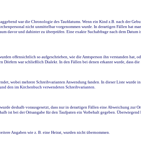
ggebend war die Chronologie des Taufdatums. Wenn ein Kind z.B. nach der Geburt 
rchenpersonal nicht unmittelbar vorgenommen wurde. In derartigen Fällen hat man d
raum davor und dahinter zu überprüfen. Eine exakte Suchabfrage nach dem Datum i
den offensichtlich so aufgeschrieben, wie die Amtsperson ihn verstanden hat, ode
n Dörfern war schließlich Dialekt. In den Fällen bei denen erkannt wurde, dass di
t, wobei mehrere Schreibvarianten Anwendung fanden. In dieser Liste wurde in de
n und den im Kirchenbuch verwendeten Schreibvarianten.
wurde deshalb vorausgesetzt, dass nur in derartigen Fällen eine Abweichung zur O
eshalb ist bei der Ortsangabe für den Taufpaten ein Vorbehalt gegeben. Überwiegen
weitere Angaben wie z. B. eine Heirat, wurden nicht übernommen.