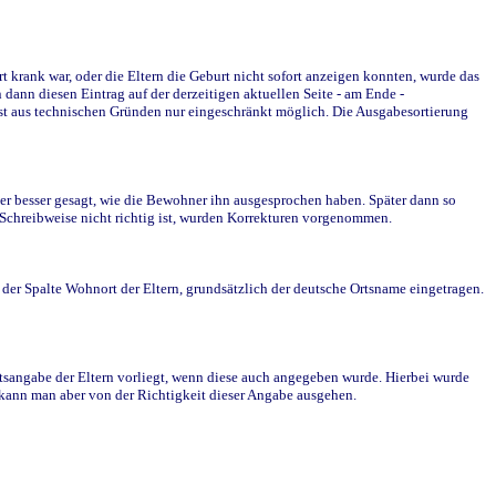
krank war, oder die Eltern die Geburt nicht sofort anzeigen konnten, wurde das
ann diesen Eintrag auf der derzeitigen aktuellen Seite - am Ende -
st aus technischen Gründen nur eingeschränkt möglich. Die Ausgabesortierung
r besser gesagt, wie die Bewohner ihn ausgesprochen haben. Später dann so
e Schreibweise nicht richtig ist, wurden Korrekturen vorgenommen.
r Spalte Wohnort der Eltern, grundsätzlich der deutsche Ortsname eingetragen.
rtsangabe der Eltern vorliegt, wenn diese auch angegeben wurde. Hierbei wurde
d kann man aber von der Richtigkeit dieser Angabe ausgehen.