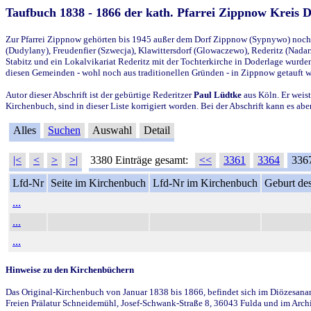
Taufbuch 1838 - 1866 der kath. Pfarrei Zippnow Kreis 
Zur Pfarrei Zippnow gehörten bis 1945 außer dem Dorf Zippnow (Sypnywo) noch d
(Dudylany), Freudenfier (Szwecja), Klawittersdorf (Glowaczewo), Rederitz (Nadarz
Stabitz und ein Lokalvikariat Rederitz mit der Tochterkirche in Doderlage wurd
diesen Gemeinden - wohl noch aus traditionellen Gründen - in Zippnow getauft 
Autor dieser Abschrift ist der gebürtige Rederitzer
Paul Lüdtke
aus Köln. Er weist
Kirchenbuch, sind in dieser Liste korrigiert worden. Bei der Abschrift kann es 
Alles
Suchen
Auswahl
Detail
|<
<
>
>|
3380 Einträge gesamt:
<<
3361
3364
336
Lfd-Nr
Seite im Kirchenbuch
Lfd-Nr im Kirchenbuch
Geburt des
...
...
...
Hinweise zu den Kirchenbüchern
Das Original-Kirchenbuch von Januar 1838 bis 1866, befindet sich im Diözesanarch
Freien Prälatur Schneidemühl, Josef-Schwank-Straße 8, 36043 Fulda und im Archi