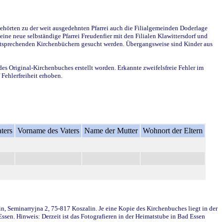
ehörten zu der weit ausgedehnten Pfarrei auch die Filialgemeinden Doderlage
ine neue selbständige Pfarrei Freudenfier mit den Filialen Klawittersdorf und
 entsprechenden Kirchenbüchern gesucht werden. Übergangsweise sind Kinder aus
des Original-Kirchenbuches erstellt worden. Erkannte zweifelsfreie Fehler im
Fehlerfreiheit erhoben.
ters
Vorname des Vaters
Name der Mutter
Wohnort der Eltern
in, Seminarryjna 2, 75-817 Koszalin. Je eine Kopie des Kirchenbuches liegt in der
en. Hinweis: Derzeit ist das Fotografieren in der Heimatstube in Bad Essen