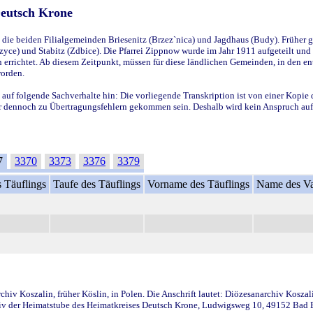
Deutsch Krone
ie beiden Filialgemeinden Briesenitz (Brzez`nica) und Jagdhaus (Budy). Früher g
yce) und Stabitz (Zdbice). Die Pfarrei Zippnow wurde im Jahr 1911 aufgeteilt und e
en errichtet. Ab diesem Zeitpunkt, müssen für diese ländlichen Gemeinden, in den
worden.
 auf folgende Sachverhalte hin: Die vorliegende Transkription ist von einer Kopie 
aber dennoch zu Übertragungsfehlern gekommen sein. Deshalb wird kein Anspruch auf 
7
3370
3373
3376
3379
 Täuflings
Taufe des Täuflings
Vorname des Täuflings
Name des Va
iv Koszalin, früher Köslin, in Polen. Die Anschrift lautet: Diözesanarchiv Koszal
v der Heimatstube des Heimatkreises Deutsch Krone, Ludwigsweg 10, 49152 Bad Ess