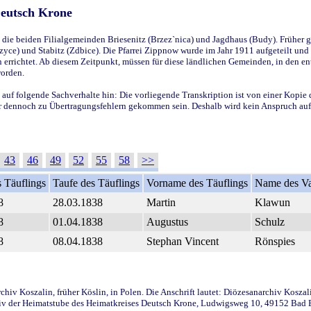
Deutsch Krone
ie beiden Filialgemeinden Briesenitz (Brzez`nica) und Jagdhaus (Budy). Früher g
yce) und Stabitz (Zdbice). Die Pfarrei Zippnow wurde im Jahr 1911 aufgeteilt und e
en errichtet. Ab diesem Zeitpunkt, müssen für diese ländlichen Gemeinden, in den
worden.
 auf folgende Sachverhalte hin: Die vorliegende Transkription ist von einer Kopie 
aber dennoch zu Übertragungsfehlern gekommen sein. Deshalb wird kein Anspruch auf 
43
46
49
52
55
58
>>
 Täuflings
Taufe des Täuflings
Vorname des Täuflings
Name des Va
8
28.03.1838
Martin
Klawun
8
01.04.1838
Augustus
Schulz
8
08.04.1838
Stephan Vincent
Rönspies
iv Koszalin, früher Köslin, in Polen. Die Anschrift lautet: Diözesanarchiv Koszal
v der Heimatstube des Heimatkreises Deutsch Krone, Ludwigsweg 10, 49152 Bad Ess