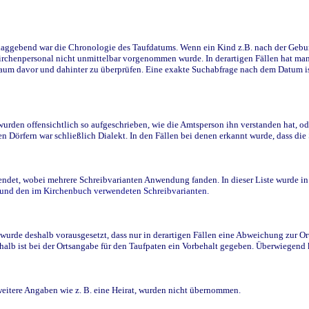
ggebend war die Chronologie des Taufdatums. Wenn ein Kind z.B. nach der Geburt 
rchenpersonal nicht unmittelbar vorgenommen wurde. In derartigen Fällen hat man d
raum davor und dahinter zu überprüfen. Eine exakte Suchabfrage nach dem Datum i
den offensichtlich so aufgeschrieben, wie die Amtsperson ihn verstanden hat, ode
n Dörfern war schließlich Dialekt. In den Fällen bei denen erkannt wurde, dass di
t, wobei mehrere Schreibvarianten Anwendung fanden. In dieser Liste wurde in de
n und den im Kirchenbuch verwendeten Schreibvarianten.
wurde deshalb vorausgesetzt, dass nur in derartigen Fällen eine Abweichung zur O
eshalb ist bei der Ortsangabe für den Taufpaten ein Vorbehalt gegeben. Überwiegen
weitere Angaben wie z. B. eine Heirat, wurden nicht übernommen.