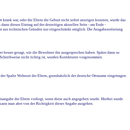
krank war, oder die Eltern die Geburt nicht sofort anzeigen konnten, wurde das
ann diesen Eintrag auf der derzeitigen aktuellen Seite - am Ende -
st aus technischen Gründen nur eingeschränkt möglich. Die Ausgabesortierung
r besser gesagt, wie die Bewohner ihn ausgesprochen haben. Später dann so
e Schreibweise nicht richtig ist, wurden Korrekturen vorgenommen.
r Spalte Wohnort der Eltern, grundsätzlich der deutsche Ortsname eingetragen.
rtsangabe der Eltern vorliegt, wenn diese auch angegeben wurde. Hierbei wurde
d kann man aber von der Richtigkeit dieser Angabe ausgehen.