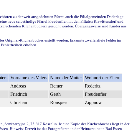
ehörten zu der weit ausgedehnten Pfarrei auch die Filialgemeinden Doderlage
ine neue selbständige Pfarrei Freudenfier mit den Filialen Klawittersdorf und
 entsprechenden Kirchenbüchern gesucht werden. Übergangsweise sind Kinder aus
des Original-Kirchenbuches erstellt worden. Erkannte zweifelsfreie Fehler im
Fehlerfreiheit erhoben.
ters
Vorname des Vaters
Name der Mutter
Wohnort der Eltern
Andreas
Remer
Rederitz
Friedrich
Gerth
Freudenfier
Christian
Rönspies
Zippnow
in, Seminarryjna 2, 75-817 Koszalin. Je eine Kopie des Kirchenbuches liegt in der
en. Hinweis: Derzeit ist das Fotografieren in der Heimatstube in Bad Essen