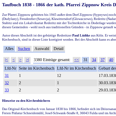
Taufbuch 1838 - 1866 der kath. Pfarrei Zippnow Kreis 
Zur Pfarrei Zippnow gehörten bis 1945 außer dem Dorf Zippnow (Sypnywo) noch d
(Dudylany), Freudenfier (Szwecja), Klawittersdorf (Glowaczewo), Rederitz (Nadarz
Stabitz und ein Lokalvikariat Rederitz mit der Tochterkirche in Doderlage wurd
diesen Gemeinden - wohl noch aus traditionellen Gründen - in Zippnow getauft 
Autor dieser Abschrift ist der gebürtige Rederitzer
Paul Lüdtke
aus Köln. Er weist
Kirchenbuch, sind in dieser Liste korrigiert worden. Bei der Abschrift kann es 
Alles
Suchen
Auswahl
Detail
|<
<
>
>|
3380 Einträge gesamt:
<<
31
34
37
40
Lfd-Nr
Seite im Kirchenbuch
Lfd-Nr im Kirchenbuch
Geburt des
31
1
12
17.03.183
32
2
1
30.03.183
33
2
2
29.03.183
Hinweise zu den Kirchenbüchern
Das Original-Kirchenbuch von Januar 1838 bis 1866, befindet sich im Diözesanarch
Freien Prälatur Schneidemühl, Josef-Schwank-Straße 8, 36043 Fulda und im Archi