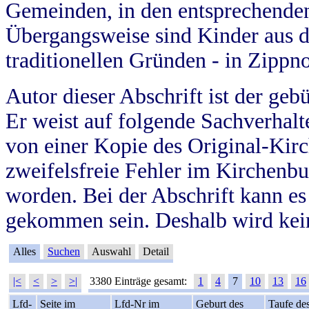
Gemeinden, in den entsprechende
Übergangsweise sind Kinder aus 
traditionellen Gründen - in Zippn
Autor dieser Abschrift ist der geb
Er weist auf folgende Sachverhalte
von einer Kopie des Original-Kirc
zweifelsfreie Fehler im Kirchenbuc
worden. Bei der Abschrift kann e
gekommen sein. Deshalb wird kein
Alles
Suchen
Auswahl
Detail
|<
<
>
>|
3380 Einträge gesamt:
1
4
7
10
13
16
Lfd-
Seite im
Lfd-Nr im
Geburt des
Taufe de