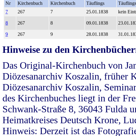
Nr
Kirchenbuch
Kirchenbuch
Täuflings
Täufling
7
267
7
25.01.1838
kein Eint
8
267
8
09.01.1838
23.01.18
9
267
9
28.01.1838
31.01.18
Hinweise zu den Kirchenbücher
Das Original-Kirchenbuch von Jan
Diözesanarchiv Koszalin, früher Kö
Diözesanarchiv Koszalin, Seminar
des Kirchenbuches liegt in der Fr
Schwank-Straße 8, 36043 Fulda u
Heimatkreises Deutsch Krone, Lu
Hinweis: Derzeit ist das Fotograf