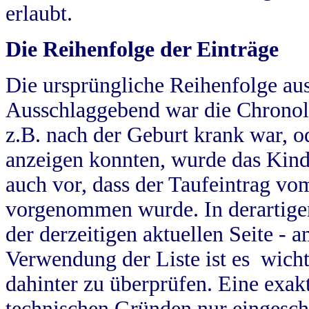
erlaubt.
Die Reihenfolge der Einträge
Die ursprüngliche Reihenfolge au
Ausschlaggebend war die Chronol
z.B. nach der Geburt krank war, od
anzeigen konnten, wurde das Kind
auch vor, dass der Taufeintrag vo
vorgenommen wurde. In derartigen
der derzeitigen aktuellen Seite -
Verwendung der Liste ist es wich
dahinter zu überprüfen. Eine exa
technischen Gründen nur eingesch