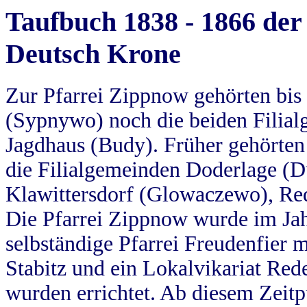
Taufbuch 1838 - 1866 der
Deutsch Krone
Zur Pfarrei Zippnow gehörten bi
(Sypnywo) noch die beiden Filial
Jagdhaus (Budy). Früher gehörten 
die Filialgemeinden Doderlage (D
Klawittersdorf (Glowaczewo), Red
Die Pfarrei Zippnow wurde im Jah
selbständige Pfarrei Freudenfier m
Stabitz und ein Lokalvikariat Red
wurden errichtet. Ab diesem Zeitp