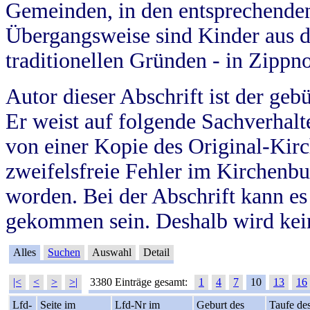
Gemeinden, in den entsprechende
Übergangsweise sind Kinder aus 
traditionellen Gründen - in Zippn
Autor dieser Abschrift ist der geb
Er weist auf folgende Sachverhalte
von einer Kopie des Original-Kirc
zweifelsfreie Fehler im Kirchenbuc
worden. Bei der Abschrift kann e
gekommen sein. Deshalb wird kein
Alles
Suchen
Auswahl
Detail
|<
<
>
>|
3380 Einträge gesamt:
1
4
7
10
13
16
Lfd-
Seite im
Lfd-Nr im
Geburt des
Taufe de