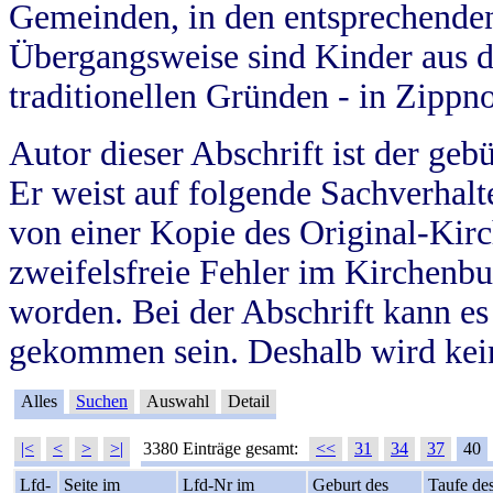
Gemeinden, in den entsprechende
Übergangsweise sind Kinder aus 
traditionellen Gründen - in Zippn
Autor dieser Abschrift ist der geb
Er weist auf folgende Sachverhalte
von einer Kopie des Original-Kirc
zweifelsfreie Fehler im Kirchenbuc
worden. Bei der Abschrift kann e
gekommen sein. Deshalb wird kein
Alles
Suchen
Auswahl
Detail
|<
<
>
>|
3380 Einträge gesamt:
<<
31
34
37
40
Lfd-
Seite im
Lfd-Nr im
Geburt des
Taufe de