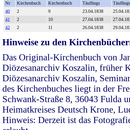
Nr
Kirchenbuch
Kirchenbuch
Täuflings
Täufling
40
2
9
23.04.1838
25.04.18
41
2
10
27.04.1838
27.04.18
42
2
11
26.04.1838
29.04.18
Hinweise zu den Kirchenbücher
Das Original-Kirchenbuch von Jan
Diözesanarchiv Koszalin, früher Kö
Diözesanarchiv Koszalin, Seminar
des Kirchenbuches liegt in der Fr
Schwank-Straße 8, 36043 Fulda u
Heimatkreises Deutsch Krone, Lu
Hinweis: Derzeit ist das Fotograf