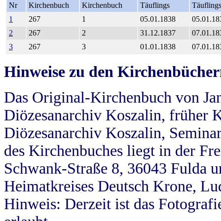
Nr
Kirchenbuch
Kirchenbuch
Täuflings
Täufling
1
267
1
05.01.1838
05.01.18
2
267
2
31.12.1837
07.01.18
3
267
3
01.01.1838
07.01.18
Hinweise zu den Kirchenbücher
Das Original-Kirchenbuch von Jan
Diözesanarchiv Koszalin, früher Kö
Diözesanarchiv Koszalin, Seminar
des Kirchenbuches liegt in der Fr
Schwank-Straße 8, 36043 Fulda u
Heimatkreises Deutsch Krone, Lu
Hinweis: Derzeit ist das Fotograf