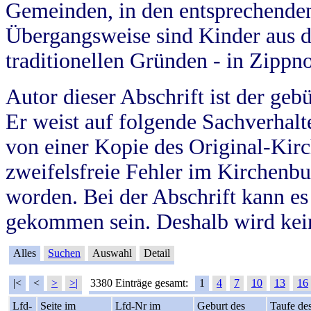
Gemeinden, in den entsprechende
Übergangsweise sind Kinder aus 
traditionellen Gründen - in Zippn
Autor dieser Abschrift ist der geb
Er weist auf folgende Sachverhalte
von einer Kopie des Original-Kirc
zweifelsfreie Fehler im Kirchenbuc
worden. Bei der Abschrift kann e
gekommen sein. Deshalb wird kein
Alles
Suchen
Auswahl
Detail
|<
<
>
>|
3380 Einträge gesamt:
1
4
7
10
13
16
Lfd-
Seite im
Lfd-Nr im
Geburt des
Taufe de