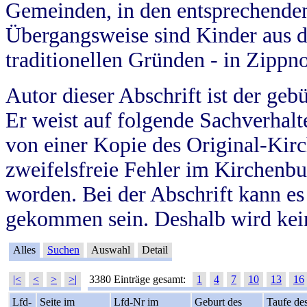
Gemeinden, in den entsprechende
Übergangsweise sind Kinder aus 
traditionellen Gründen - in Zippn
Autor dieser Abschrift ist der geb
Er weist auf folgende Sachverhalte
von einer Kopie des Original-Kirc
zweifelsfreie Fehler im Kirchenbuc
worden. Bei der Abschrift kann e
gekommen sein. Deshalb wird kein
Alles
Suchen
Auswahl
Detail
|<
<
>
>|
3380 Einträge gesamt:
1
4
7
10
13
16
Lfd-
Seite im
Lfd-Nr im
Geburt des
Taufe de