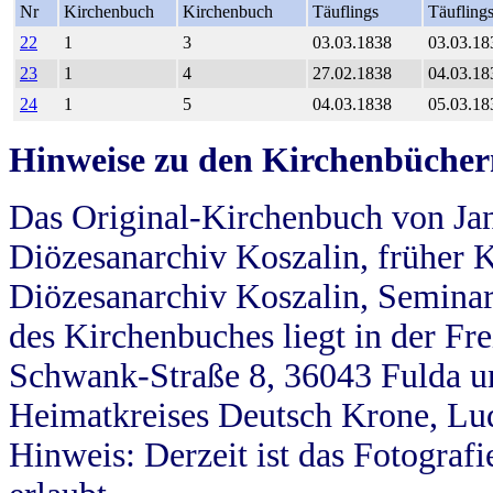
Nr
Kirchenbuch
Kirchenbuch
Täuflings
Täufling
22
1
3
03.03.1838
03.03.18
23
1
4
27.02.1838
04.03.18
24
1
5
04.03.1838
05.03.18
Hinweise zu den Kirchenbücher
Das Original-Kirchenbuch von Jan
Diözesanarchiv Koszalin, früher Kö
Diözesanarchiv Koszalin, Seminar
des Kirchenbuches liegt in der Fr
Schwank-Straße 8, 36043 Fulda u
Heimatkreises Deutsch Krone, Lu
Hinweis: Derzeit ist das Fotograf