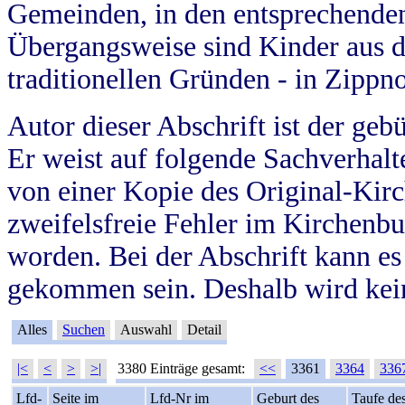
Gemeinden, in den entsprechende
Übergangsweise sind Kinder aus 
traditionellen Gründen - in Zippn
Autor dieser Abschrift ist der geb
Er weist auf folgende Sachverhalte
von einer Kopie des Original-Kirc
zweifelsfreie Fehler im Kirchenbuc
worden. Bei der Abschrift kann e
gekommen sein. Deshalb wird kein
Alles
Suchen
Auswahl
Detail
|<
<
>
>|
3380 Einträge gesamt:
<<
3361
3364
336
Lfd-
Seite im
Lfd-Nr im
Geburt des
Taufe de