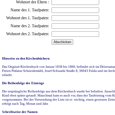
Wohnort der Eltern :
Name des 1. Taufpaten:
Wohnort des 1. Taufpaten:
Name des 2. Taufpaten:
Wohnort des 2. Taufpaten:
Hinweise zu den Kirchenbüchern
Das Original-Kirchenbuch von Januar 1838 bis 1866, befindet sich im Diözesanarch
Freien Prälatur Schneidemühl, Josef-Schwank-Straße 8, 36043 Fulda und im Archi
erlaubt.
Die Reihenfolge der Einträge
Die ursprüngliche Reihenfolge aus dem Kirchenbuch wurde bei behalten. Ausschla
Kind eben später getauft. Manchmal kam es auch vor, dass der Taufeintrag vom Ki
vorgenommen. Bei der Verwendung der Liste ist es wichtig, einen gewissen Zeit
erfolgt nach Tag, Monat und Jahr.
Schreibweise der Namen