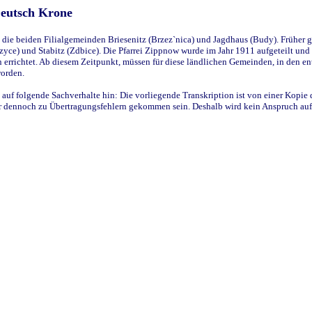
Deutsch Krone
ie beiden Filialgemeinden Briesenitz (Brzez`nica) und Jagdhaus (Budy). Früher g
yce) und Stabitz (Zdbice). Die Pfarrei Zippnow wurde im Jahr 1911 aufgeteilt und e
en errichtet. Ab diesem Zeitpunkt, müssen für diese ländlichen Gemeinden, in den
worden.
 auf folgende Sachverhalte hin: Die vorliegende Transkription ist von einer Kopie 
aber dennoch zu Übertragungsfehlern gekommen sein. Deshalb wird kein Anspruch auf 