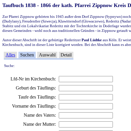
Taufbuch 1838 - 1866 der kath. Pfarrei Zippnow Kreis 
Zur Pfarrei Zippnow gehörten bis 1945 außer dem Dorf Zippnow (Sypnywo) noch d
(Dudylany), Freudenfier (Szwecja), Klawittersdorf (Glowaczewo), Rederitz (Nadarz
Stabitz und ein Lokalvikariat Rederitz mit der Tochterkirche in Doderlage wurd
diesen Gemeinden - wohl noch aus traditionellen Gründen - in Zippnow getauft 
Autor dieser Abschrift ist der gebürtige Rederitzer
Paul Lüdtke
aus Köln. Er weist
Kirchenbuch, sind in dieser Liste korrigiert worden. Bei der Abschrift kann es 
Alles
Suchen
Auswahl
Detail
Suche:
Lfd-Nr im Kirchenbuch:
Geburt des Täuflings:
Taufe des Täuflings:
Vorname des Täuflings:
Name des Vaters:
Name der Mutter: