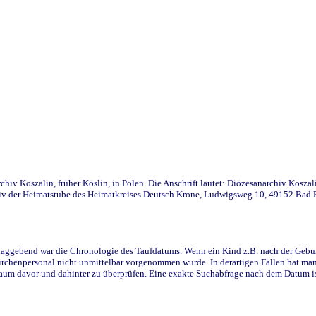
iv Koszalin, früher Köslin, in Polen. Die Anschrift lautet: Diözesanarchiv Koszal
v der Heimatstube des Heimatkreises Deutsch Krone, Ludwigsweg 10, 49152 Bad Ess
ggebend war die Chronologie des Taufdatums. Wenn ein Kind z.B. nach der Geburt 
rchenpersonal nicht unmittelbar vorgenommen wurde. In derartigen Fällen hat man d
raum davor und dahinter zu überprüfen. Eine exakte Suchabfrage nach dem Datum i