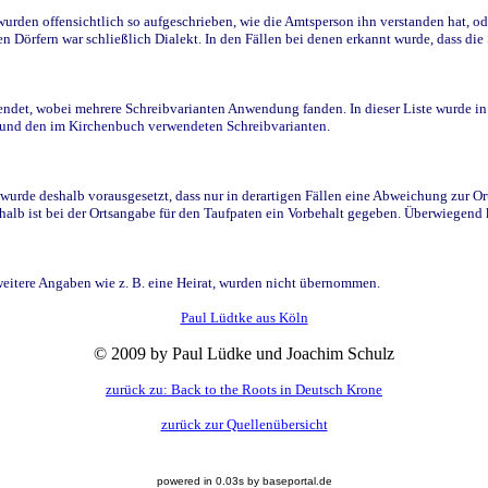
den offensichtlich so aufgeschrieben, wie die Amtsperson ihn verstanden hat, ode
n Dörfern war schließlich Dialekt. In den Fällen bei denen erkannt wurde, dass di
t, wobei mehrere Schreibvarianten Anwendung fanden. In dieser Liste wurde in de
n und den im Kirchenbuch verwendeten Schreibvarianten.
wurde deshalb vorausgesetzt, dass nur in derartigen Fällen eine Abweichung zur O
eshalb ist bei der Ortsangabe für den Taufpaten ein Vorbehalt gegeben. Überwiegen
weitere Angaben wie z. B. eine Heirat, wurden nicht übernommen.
Paul Lüdtke aus Köln
© 2009 by Paul Lüdke und Joachim Schulz
zurück zu: Back to the Roots in Deutsch Krone
zurück zur Quellenübersicht
powered in 0.03s by baseportal.de