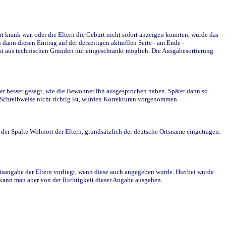
krank war, oder die Eltern die Geburt nicht sofort anzeigen konnten, wurde das
ann diesen Eintrag auf der derzeitigen aktuellen Seite - am Ende -
st aus technischen Gründen nur eingeschränkt möglich. Die Ausgabesortierung
r besser gesagt, wie die Bewohner ihn ausgesprochen haben. Später dann so
e Schreibweise nicht richtig ist, wurden Korrekturen vorgenommen.
r Spalte Wohnort der Eltern, grundsätzlich der deutsche Ortsname eingetragen.
rtsangabe der Eltern vorliegt, wenn diese auch angegeben wurde. Hierbei wurde
d kann man aber von der Richtigkeit dieser Angabe ausgehen.