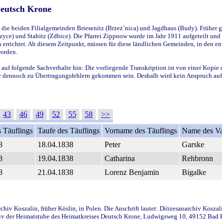
Deutsch Krone
ie beiden Filialgemeinden Briesenitz (Brzez`nica) und Jagdhaus (Budy). Früher g
yce) und Stabitz (Zdbice). Die Pfarrei Zippnow wurde im Jahr 1911 aufgeteilt und e
en errichtet. Ab diesem Zeitpunkt, müssen für diese ländlichen Gemeinden, in den
worden.
 auf folgende Sachverhalte hin: Die vorliegende Transkription ist von einer Kopie 
aber dennoch zu Übertragungsfehlern gekommen sein. Deshalb wird kein Anspruch auf 
43
46
49
52
55
58
>>
 Täuflings
Taufe des Täuflings
Vorname des Täuflings
Name des Va
8
18.04.1838
Peter
Garske
8
19.04.1838
Catharina
Rehbronn
8
21.04.1838
Lorenz Benjamin
Bigalke
iv Koszalin, früher Köslin, in Polen. Die Anschrift lautet: Diözesanarchiv Koszal
v der Heimatstube des Heimatkreises Deutsch Krone, Ludwigsweg 10, 49152 Bad Ess