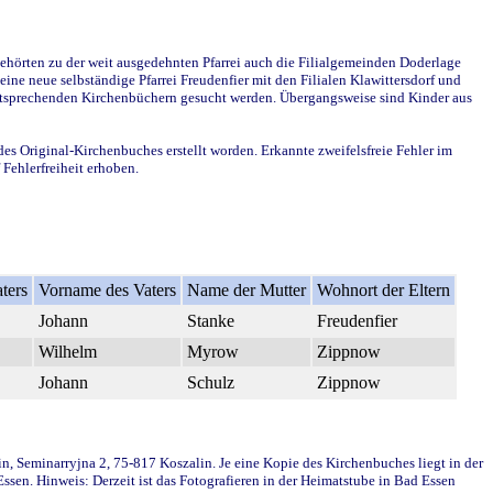
ehörten zu der weit ausgedehnten Pfarrei auch die Filialgemeinden Doderlage
ine neue selbständige Pfarrei Freudenfier mit den Filialen Klawittersdorf und
 entsprechenden Kirchenbüchern gesucht werden. Übergangsweise sind Kinder aus
des Original-Kirchenbuches erstellt worden. Erkannte zweifelsfreie Fehler im
Fehlerfreiheit erhoben.
ters
Vorname des Vaters
Name der Mutter
Wohnort der Eltern
Johann
Stanke
Freudenfier
Wilhelm
Myrow
Zippnow
Johann
Schulz
Zippnow
in, Seminarryjna 2, 75-817 Koszalin. Je eine Kopie des Kirchenbuches liegt in der
en. Hinweis: Derzeit ist das Fotografieren in der Heimatstube in Bad Essen