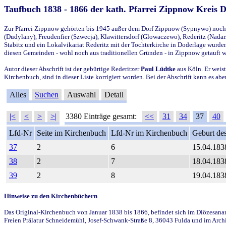
Taufbuch 1838 - 1866 der kath. Pfarrei Zippnow Kreis 
Zur Pfarrei Zippnow gehörten bis 1945 außer dem Dorf Zippnow (Sypnywo) noch d
(Dudylany), Freudenfier (Szwecja), Klawittersdorf (Glowaczewo), Rederitz (Nadarz
Stabitz und ein Lokalvikariat Rederitz mit der Tochterkirche in Doderlage wurd
diesen Gemeinden - wohl noch aus traditionellen Gründen - in Zippnow getauft 
Autor dieser Abschrift ist der gebürtige Rederitzer
Paul Lüdtke
aus Köln. Er weist
Kirchenbuch, sind in dieser Liste korrigiert worden. Bei der Abschrift kann es 
Alles
Suchen
Auswahl
Detail
|<
<
>
>|
3380 Einträge gesamt:
<<
31
34
37
40
Lfd-Nr
Seite im Kirchenbuch
Lfd-Nr im Kirchenbuch
Geburt des
37
2
6
15.04.183
38
2
7
18.04.183
39
2
8
19.04.183
Hinweise zu den Kirchenbüchern
Das Original-Kirchenbuch von Januar 1838 bis 1866, befindet sich im Diözesanarch
Freien Prälatur Schneidemühl, Josef-Schwank-Straße 8, 36043 Fulda und im Archi