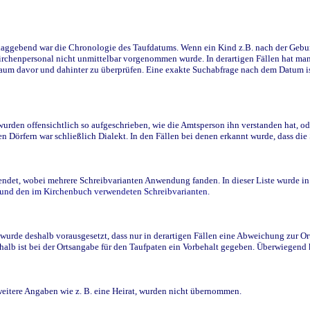
ggebend war die Chronologie des Taufdatums. Wenn ein Kind z.B. nach der Geburt 
rchenpersonal nicht unmittelbar vorgenommen wurde. In derartigen Fällen hat man d
raum davor und dahinter zu überprüfen. Eine exakte Suchabfrage nach dem Datum i
den offensichtlich so aufgeschrieben, wie die Amtsperson ihn verstanden hat, ode
n Dörfern war schließlich Dialekt. In den Fällen bei denen erkannt wurde, dass di
t, wobei mehrere Schreibvarianten Anwendung fanden. In dieser Liste wurde in de
n und den im Kirchenbuch verwendeten Schreibvarianten.
wurde deshalb vorausgesetzt, dass nur in derartigen Fällen eine Abweichung zur O
eshalb ist bei der Ortsangabe für den Taufpaten ein Vorbehalt gegeben. Überwiegen
weitere Angaben wie z. B. eine Heirat, wurden nicht übernommen.