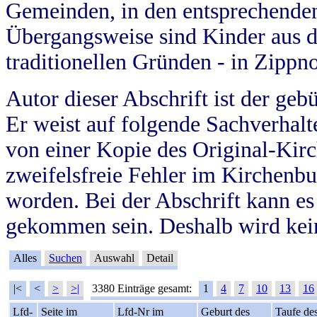
Gemeinden, in den entsprechende
Übergangsweise sind Kinder aus 
traditionellen Gründen - in Zippn
Autor dieser Abschrift ist der geb
Er weist auf folgende Sachverhalte
von einer Kopie des Original-Kirc
zweifelsfreie Fehler im Kirchenbuc
worden. Bei der Abschrift kann e
gekommen sein. Deshalb wird kein
Alles
Suchen
Auswahl
Detail
|<
<
>
>|
3380 Einträge gesamt:
1
4
7
10
13
16
Lfd-
Seite im
Lfd-Nr im
Geburt des
Taufe de