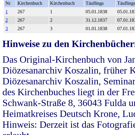
Nr
Kirchenbuch
Kirchenbuch
Täuflings
Täufling
1
267
1
05.01.1838
05.01.18
2
267
2
31.12.1837
07.01.18
3
267
3
01.01.1838
07.01.18
Hinweise zu den Kirchenbücher
Das Original-Kirchenbuch von Jan
Diözesanarchiv Koszalin, früher Kö
Diözesanarchiv Koszalin, Seminar
des Kirchenbuches liegt in der Fr
Schwank-Straße 8, 36043 Fulda u
Heimatkreises Deutsch Krone, Lu
Hinweis: Derzeit ist das Fotograf