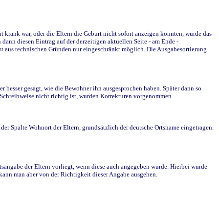
krank war, oder die Eltern die Geburt nicht sofort anzeigen konnten, wurde das
ann diesen Eintrag auf der derzeitigen aktuellen Seite - am Ende -
st aus technischen Gründen nur eingeschränkt möglich. Die Ausgabesortierung
r besser gesagt, wie die Bewohner ihn ausgesprochen haben. Später dann so
e Schreibweise nicht richtig ist, wurden Korrekturen vorgenommen.
r Spalte Wohnort der Eltern, grundsätzlich der deutsche Ortsname eingetragen.
rtsangabe der Eltern vorliegt, wenn diese auch angegeben wurde. Hierbei wurde
d kann man aber von der Richtigkeit dieser Angabe ausgehen.