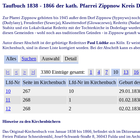
Taufbuch 1838 - 1866 der kath. Pfarrei Zippnow Kreis 
Zur Pfarrei Zippnow gehörten bis 1945 außer dem Dorf Zippnow (Sypnywo) noch d
(Dudylany), Freudenfier (Szwecja), Klawittersdorf (Glowaczewo), Rederitz (Nadarz
Stabitz und ein Lokalvikariat Rederitz mit der Tochterkirche in Doderlage wurd
diesen Gemeinden - wohl noch aus traditionellen Gründen - in Zippnow getauft 
Autor dieser Abschrift ist der gebürtige Rederitzer
Paul Lüdtke
aus Köln. Er weist
Kirchenbuch, sind in dieser Liste korrigiert worden. Bei der Abschrift kann es 
Alles
Suchen
Auswahl
Detail
|<
<
>
>|
3380 Einträge gesamt:
1
4
7
10
13
16
Lfd-Nr
Seite im Kirchenbuch
Lfd-Nr im Kirchenbuch
Geburt des
10
267
10
29.01.183
11
268
1
01.02.183
12
268
2
02.02.183
Hinweise zu den Kirchenbüchern
Das Original-Kirchenbuch von Januar 1838 bis 1866, befindet sich im Diözesanarch
Freien Prälatur Schneidemühl, Josef-Schwank-Straße 8, 36043 Fulda und im Archi