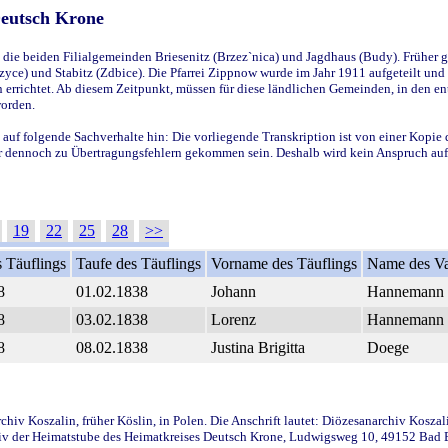
Deutsch Krone
ie beiden Filialgemeinden Briesenitz (Brzez`nica) und Jagdhaus (Budy). Früher g
yce) und Stabitz (Zdbice). Die Pfarrei Zippnow wurde im Jahr 1911 aufgeteilt und e
en errichtet. Ab diesem Zeitpunkt, müssen für diese ländlichen Gemeinden, in den
worden.
 auf folgende Sachverhalte hin: Die vorliegende Transkription ist von einer Kopie 
aber dennoch zu Übertragungsfehlern gekommen sein. Deshalb wird kein Anspruch auf 
19
22
25
28
>>
 Täuflings
Taufe des Täuflings
Vorname des Täuflings
Name des Va
8
01.02.1838
Johann
Hannemann
8
03.02.1838
Lorenz
Hannemann
8
08.02.1838
Justina Brigitta
Doege
iv Koszalin, früher Köslin, in Polen. Die Anschrift lautet: Diözesanarchiv Koszal
v der Heimatstube des Heimatkreises Deutsch Krone, Ludwigsweg 10, 49152 Bad Ess