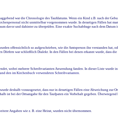
ggebend war die Chronologie des Taufdatums. Wenn ein Kind z.B. nach der Geburt 
rchenpersonal nicht unmittelbar vorgenommen wurde. In derartigen Fällen hat man d
raum davor und dahinter zu überprüfen. Eine exakte Suchabfrage nach dem Datum i
den offensichtlich so aufgeschrieben, wie die Amtsperson ihn verstanden hat, ode
n Dörfern war schließlich Dialekt. In den Fällen bei denen erkannt wurde, dass di
t, wobei mehrere Schreibvarianten Anwendung fanden. In dieser Liste wurde in de
n und den im Kirchenbuch verwendeten Schreibvarianten.
wurde deshalb vorausgesetzt, dass nur in derartigen Fällen eine Abweichung zur O
eshalb ist bei der Ortsangabe für den Taufpaten ein Vorbehalt gegeben. Überwiegen
weitere Angaben wie z. B. eine Heirat, wurden nicht übernommen.