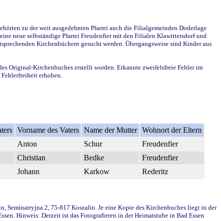
ehörten zu der weit ausgedehnten Pfarrei auch die Filialgemeinden Doderlage
ine neue selbständige Pfarrei Freudenfier mit den Filialen Klawittersdorf und
 entsprechenden Kirchenbüchern gesucht werden. Übergangsweise sind Kinder aus
des Original-Kirchenbuches erstellt worden. Erkannte zweifelsfreie Fehler im
Fehlerfreiheit erhoben.
ters
Vorname des Vaters
Name der Mutter
Wohnort der Eltern
Anton
Schur
Freudenfier
Christian
Bedke
Freudenfier
Johann
Karkow
Rederitz
in, Seminarryjna 2, 75-817 Koszalin. Je eine Kopie des Kirchenbuches liegt in der
en. Hinweis: Derzeit ist das Fotografieren in der Heimatstube in Bad Essen