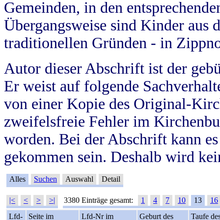
Gemeinden, in den entsprechende
Übergangsweise sind Kinder aus 
traditionellen Gründen - in Zippn
Autor dieser Abschrift ist der geb
Er weist auf folgende Sachverhalte
von einer Kopie des Original-Kirc
zweifelsfreie Fehler im Kirchenbuc
worden. Bei der Abschrift kann e
gekommen sein. Deshalb wird kein
Alles
Suchen
Auswahl
Detail
|<
<
>
>|
3380 Einträge gesamt:
1
4
7
10
13
16
Lfd-
Seite im
Lfd-Nr im
Geburt des
Taufe de