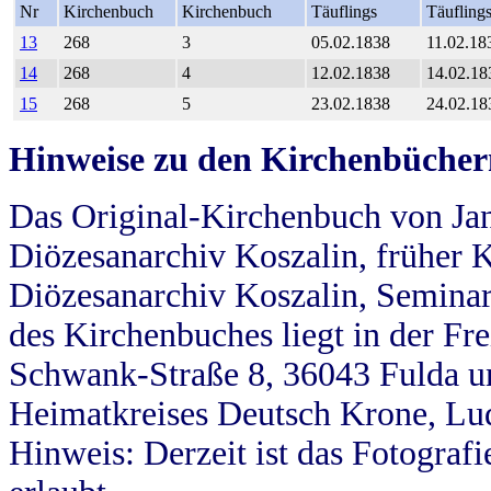
Nr
Kirchenbuch
Kirchenbuch
Täuflings
Täufling
13
268
3
05.02.1838
11.02.18
14
268
4
12.02.1838
14.02.18
15
268
5
23.02.1838
24.02.18
Hinweise zu den Kirchenbücher
Das Original-Kirchenbuch von Jan
Diözesanarchiv Koszalin, früher Kö
Diözesanarchiv Koszalin, Seminar
des Kirchenbuches liegt in der Fr
Schwank-Straße 8, 36043 Fulda u
Heimatkreises Deutsch Krone, Lu
Hinweis: Derzeit ist das Fotograf