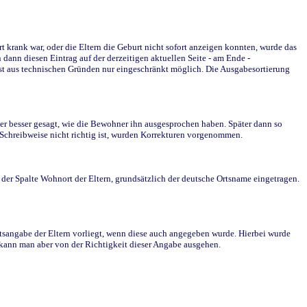
krank war, oder die Eltern die Geburt nicht sofort anzeigen konnten, wurde das
ann diesen Eintrag auf der derzeitigen aktuellen Seite - am Ende -
st aus technischen Gründen nur eingeschränkt möglich. Die Ausgabesortierung
r besser gesagt, wie die Bewohner ihn ausgesprochen haben. Später dann so
e Schreibweise nicht richtig ist, wurden Korrekturen vorgenommen.
r Spalte Wohnort der Eltern, grundsätzlich der deutsche Ortsname eingetragen.
rtsangabe der Eltern vorliegt, wenn diese auch angegeben wurde. Hierbei wurde
d kann man aber von der Richtigkeit dieser Angabe ausgehen.