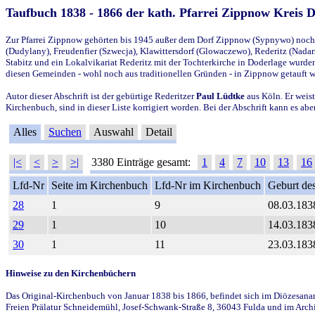
Taufbuch 1838 - 1866 der kath. Pfarrei Zippnow Kreis 
Zur Pfarrei Zippnow gehörten bis 1945 außer dem Dorf Zippnow (Sypnywo) noch d
(Dudylany), Freudenfier (Szwecja), Klawittersdorf (Glowaczewo), Rederitz (Nadarz
Stabitz und ein Lokalvikariat Rederitz mit der Tochterkirche in Doderlage wurd
diesen Gemeinden - wohl noch aus traditionellen Gründen - in Zippnow getauft 
Autor dieser Abschrift ist der gebürtige Rederitzer
Paul Lüdtke
aus Köln. Er weist
Kirchenbuch, sind in dieser Liste korrigiert worden. Bei der Abschrift kann es 
Alles
Suchen
Auswahl
Detail
|<
<
>
>|
3380 Einträge gesamt:
1
4
7
10
13
16
Lfd-Nr
Seite im Kirchenbuch
Lfd-Nr im Kirchenbuch
Geburt des
28
1
9
08.03.183
29
1
10
14.03.183
30
1
11
23.03.183
Hinweise zu den Kirchenbüchern
Das Original-Kirchenbuch von Januar 1838 bis 1866, befindet sich im Diözesanarch
Freien Prälatur Schneidemühl, Josef-Schwank-Straße 8, 36043 Fulda und im Archi