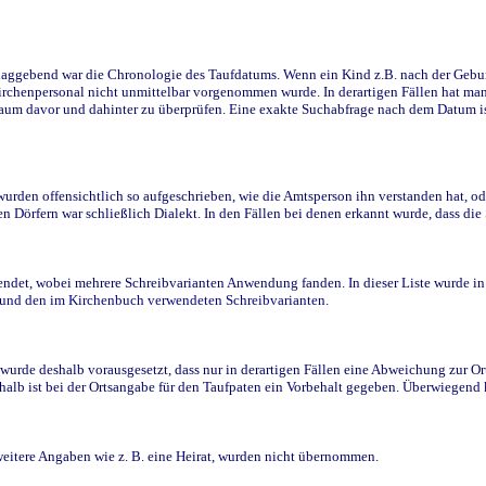
ggebend war die Chronologie des Taufdatums. Wenn ein Kind z.B. nach der Geburt 
rchenpersonal nicht unmittelbar vorgenommen wurde. In derartigen Fällen hat man d
raum davor und dahinter zu überprüfen. Eine exakte Suchabfrage nach dem Datum i
den offensichtlich so aufgeschrieben, wie die Amtsperson ihn verstanden hat, ode
n Dörfern war schließlich Dialekt. In den Fällen bei denen erkannt wurde, dass di
t, wobei mehrere Schreibvarianten Anwendung fanden. In dieser Liste wurde in de
n und den im Kirchenbuch verwendeten Schreibvarianten.
wurde deshalb vorausgesetzt, dass nur in derartigen Fällen eine Abweichung zur O
eshalb ist bei der Ortsangabe für den Taufpaten ein Vorbehalt gegeben. Überwiegen
weitere Angaben wie z. B. eine Heirat, wurden nicht übernommen.