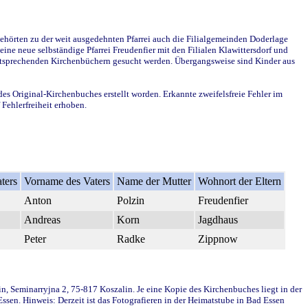
ehörten zu der weit ausgedehnten Pfarrei auch die Filialgemeinden Doderlage
ine neue selbständige Pfarrei Freudenfier mit den Filialen Klawittersdorf und
 entsprechenden Kirchenbüchern gesucht werden. Übergangsweise sind Kinder aus
des Original-Kirchenbuches erstellt worden. Erkannte zweifelsfreie Fehler im
Fehlerfreiheit erhoben.
ters
Vorname des Vaters
Name der Mutter
Wohnort der Eltern
Anton
Polzin
Freudenfier
Andreas
Korn
Jagdhaus
Peter
Radke
Zippnow
in, Seminarryjna 2, 75-817 Koszalin. Je eine Kopie des Kirchenbuches liegt in der
en. Hinweis: Derzeit ist das Fotografieren in der Heimatstube in Bad Essen