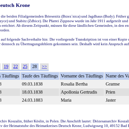
Deutsch Krone
ie beiden Filialgemeinden Briesenitz (Brzez`nica) und Jagdhaus (Budy). Früher g
yce) und Stabitz (Zdbice). Die Pfarrei Zippnow wurde im Jahr 1911 aufgeteilt und e
en errichtet. Ab diesem Zeitpunkt, müssen für diese ländlichen Gemeinden, in den
worden.
 auf folgende Sachverhalte hin: Die vorliegende Transkription ist von einer Kopie 
aber dennoch zu Übertragungsfehlern gekommen sein. Deshalb wird kein Anspruch auf 
19
22
25
28
>>
 Täuflings
Taufe des Täuflings
Vorname des Täuflings
Name des Va
8
09.03.1838
Rosalia Bertha
Gramse
8
18.03.1838
Apollonia Gertrudis
Prien
8
24.03.1883
Maria
Jaster
iv Koszalin, früher Köslin, in Polen. Die Anschrift lautet: Diözesanarchiv Koszal
v der Heimatstube des Heimatkreises Deutsch Krone, Ludwigsweg 10, 49152 Bad Ess