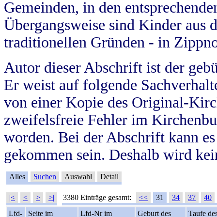
Gemeinden, in den entsprechende
Übergangsweise sind Kinder aus 
traditionellen Gründen - in Zippn
Autor dieser Abschrift ist der geb
Er weist auf folgende Sachverhalte
von einer Kopie des Original-Kirc
zweifelsfreie Fehler im Kirchenbuc
worden. Bei der Abschrift kann e
gekommen sein. Deshalb wird kein
Alles
Suchen
Auswahl
Detail
|<
<
>
>|
3380 Einträge gesamt:
<<
31
34
37
40
Lfd-
Seite im
Lfd-Nr im
Geburt des
Taufe de