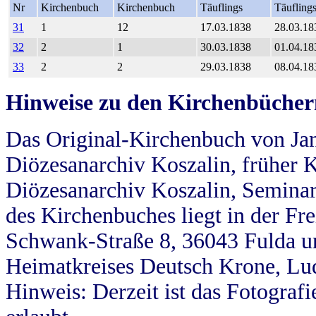
Nr
Kirchenbuch
Kirchenbuch
Täuflings
Täufling
31
1
12
17.03.1838
28.03.18
32
2
1
30.03.1838
01.04.18
33
2
2
29.03.1838
08.04.18
Hinweise zu den Kirchenbücher
Das Original-Kirchenbuch von Jan
Diözesanarchiv Koszalin, früher Kö
Diözesanarchiv Koszalin, Seminar
des Kirchenbuches liegt in der Fr
Schwank-Straße 8, 36043 Fulda u
Heimatkreises Deutsch Krone, Lu
Hinweis: Derzeit ist das Fotograf