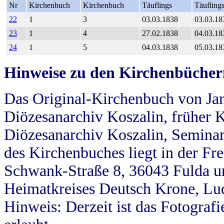
Nr
Kirchenbuch
Kirchenbuch
Täuflings
Täufling
22
1
3
03.03.1838
03.03.18
23
1
4
27.02.1838
04.03.18
24
1
5
04.03.1838
05.03.18
Hinweise zu den Kirchenbücher
Das Original-Kirchenbuch von Jan
Diözesanarchiv Koszalin, früher Kö
Diözesanarchiv Koszalin, Seminar
des Kirchenbuches liegt in der Fr
Schwank-Straße 8, 36043 Fulda u
Heimatkreises Deutsch Krone, Lu
Hinweis: Derzeit ist das Fotograf