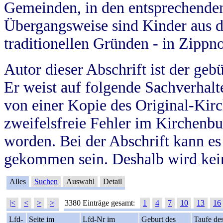
Gemeinden, in den entsprechende
Übergangsweise sind Kinder aus 
traditionellen Gründen - in Zippn
Autor dieser Abschrift ist der geb
Er weist auf folgende Sachverhalte
von einer Kopie des Original-Kirc
zweifelsfreie Fehler im Kirchenbuc
worden. Bei der Abschrift kann e
gekommen sein. Deshalb wird kein
Alles
Suchen
Auswahl
Detail
|<
<
>
>|
3380 Einträge gesamt:
1
4
7
10
13
16
Lfd-
Seite im
Lfd-Nr im
Geburt des
Taufe de