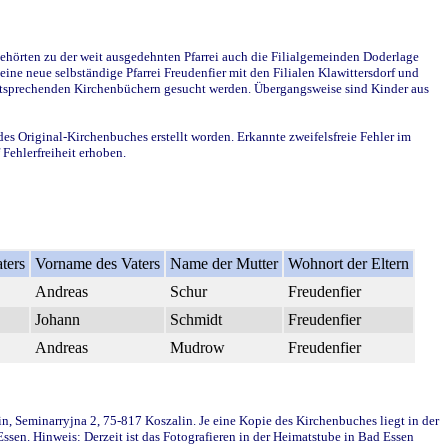
ehörten zu der weit ausgedehnten Pfarrei auch die Filialgemeinden Doderlage
ine neue selbständige Pfarrei Freudenfier mit den Filialen Klawittersdorf und
 entsprechenden Kirchenbüchern gesucht werden. Übergangsweise sind Kinder aus
des Original-Kirchenbuches erstellt worden. Erkannte zweifelsfreie Fehler im
Fehlerfreiheit erhoben.
ters
Vorname des Vaters
Name der Mutter
Wohnort der Eltern
Andreas
Schur
Freudenfier
Johann
Schmidt
Freudenfier
Andreas
Mudrow
Freudenfier
in, Seminarryjna 2, 75-817 Koszalin. Je eine Kopie des Kirchenbuches liegt in der
en. Hinweis: Derzeit ist das Fotografieren in der Heimatstube in Bad Essen