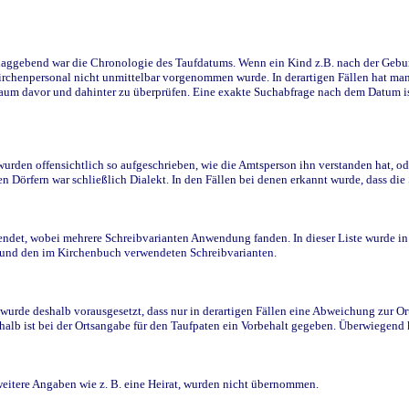
ggebend war die Chronologie des Taufdatums. Wenn ein Kind z.B. nach der Geburt 
rchenpersonal nicht unmittelbar vorgenommen wurde. In derartigen Fällen hat man d
raum davor und dahinter zu überprüfen. Eine exakte Suchabfrage nach dem Datum i
den offensichtlich so aufgeschrieben, wie die Amtsperson ihn verstanden hat, ode
n Dörfern war schließlich Dialekt. In den Fällen bei denen erkannt wurde, dass di
t, wobei mehrere Schreibvarianten Anwendung fanden. In dieser Liste wurde in de
n und den im Kirchenbuch verwendeten Schreibvarianten.
wurde deshalb vorausgesetzt, dass nur in derartigen Fällen eine Abweichung zur O
eshalb ist bei der Ortsangabe für den Taufpaten ein Vorbehalt gegeben. Überwiegen
weitere Angaben wie z. B. eine Heirat, wurden nicht übernommen.