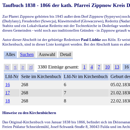
Taufbuch 1838 - 1866 der kath. Pfarrei Zippnow Kreis 
Zur Pfarrei Zippnow gehörten bis 1945 außer dem Dorf Zippnow (Sypnywo) noch d
(Dudylany), Freudenfier (Szwecja), Klawittersdorf (Glowaczewo), Rederitz (Nadarz
Stabitz und ein Lokalvikariat Rederitz mit der Tochterkirche in Doderlage wurd
diesen Gemeinden - wohl noch aus traditionellen Gründen - in Zippnow getauft 
Autor dieser Abschrift ist der gebürtige Rederitzer
Paul Lüdtke
aus Köln. Er weist
Kirchenbuch, sind in dieser Liste korrigiert worden. Bei der Abschrift kann es 
Alles
Suchen
Auswahl
Detail
|<
<
>
>|
3380 Einträge gesamt:
1
4
7
10
13
16
Lfd-Nr
Seite im Kirchenbuch
Lfd-Nr im Kirchenbuch
Geburt des
16
268
6
05.02.183
17
268
7
21.02.183
18
268
8
22.02.183
Hinweise zu den Kirchenbüchern
Das Original-Kirchenbuch von Januar 1838 bis 1866, befindet sich im Diözesanarch
Freien Prälatur Schneidemühl, Josef-Schwank-Straße 8, 36043 Fulda und im Archi