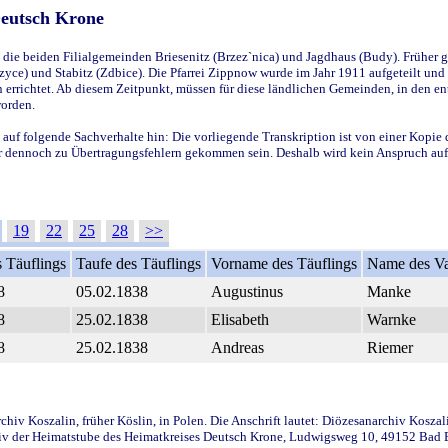
Deutsch Krone
ie beiden Filialgemeinden Briesenitz (Brzez`nica) und Jagdhaus (Budy). Früher g
yce) und Stabitz (Zdbice). Die Pfarrei Zippnow wurde im Jahr 1911 aufgeteilt und e
en errichtet. Ab diesem Zeitpunkt, müssen für diese ländlichen Gemeinden, in den
worden.
 auf folgende Sachverhalte hin: Die vorliegende Transkription ist von einer Kopie 
aber dennoch zu Übertragungsfehlern gekommen sein. Deshalb wird kein Anspruch auf 
19
22
25
28
>>
 Täuflings
Taufe des Täuflings
Vorname des Täuflings
Name des Va
8
05.02.1838
Augustinus
Manke
8
25.02.1838
Elisabeth
Warnke
8
25.02.1838
Andreas
Riemer
iv Koszalin, früher Köslin, in Polen. Die Anschrift lautet: Diözesanarchiv Koszal
v der Heimatstube des Heimatkreises Deutsch Krone, Ludwigsweg 10, 49152 Bad Ess