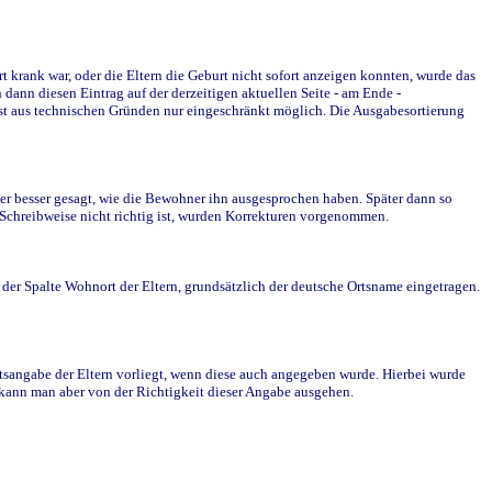
krank war, oder die Eltern die Geburt nicht sofort anzeigen konnten, wurde das
ann diesen Eintrag auf der derzeitigen aktuellen Seite - am Ende -
st aus technischen Gründen nur eingeschränkt möglich. Die Ausgabesortierung
r besser gesagt, wie die Bewohner ihn ausgesprochen haben. Später dann so
e Schreibweise nicht richtig ist, wurden Korrekturen vorgenommen.
r Spalte Wohnort der Eltern, grundsätzlich der deutsche Ortsname eingetragen.
rtsangabe der Eltern vorliegt, wenn diese auch angegeben wurde. Hierbei wurde
d kann man aber von der Richtigkeit dieser Angabe ausgehen.