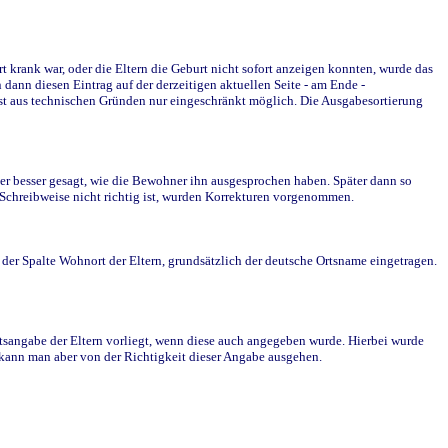
krank war, oder die Eltern die Geburt nicht sofort anzeigen konnten, wurde das
ann diesen Eintrag auf der derzeitigen aktuellen Seite - am Ende -
st aus technischen Gründen nur eingeschränkt möglich. Die Ausgabesortierung
r besser gesagt, wie die Bewohner ihn ausgesprochen haben. Später dann so
e Schreibweise nicht richtig ist, wurden Korrekturen vorgenommen.
r Spalte Wohnort der Eltern, grundsätzlich der deutsche Ortsname eingetragen.
rtsangabe der Eltern vorliegt, wenn diese auch angegeben wurde. Hierbei wurde
d kann man aber von der Richtigkeit dieser Angabe ausgehen.