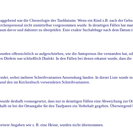
ggebend war die Chronologie des Taufdatums. Wenn ein Kind z.B. nach der Geburt 
rchenpersonal nicht unmittelbar vorgenommen wurde. In derartigen Fällen hat man d
raum davor und dahinter zu überprüfen. Eine exakte Suchabfrage nach dem Datum i
den offensichtlich so aufgeschrieben, wie die Amtsperson ihn verstanden hat, ode
n Dörfern war schließlich Dialekt. In den Fällen bei denen erkannt wurde, dass di
t, wobei mehrere Schreibvarianten Anwendung fanden. In dieser Liste wurde in de
n und den im Kirchenbuch verwendeten Schreibvarianten.
wurde deshalb vorausgesetzt, dass nur in derartigen Fällen eine Abweichung zur O
eshalb ist bei der Ortsangabe für den Taufpaten ein Vorbehalt gegeben. Überwiegen
weitere Angaben wie z. B. eine Heirat, wurden nicht übernommen.