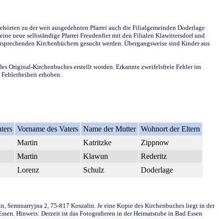
ehörten zu der weit ausgedehnten Pfarrei auch die Filialgemeinden Doderlage
ine neue selbständige Pfarrei Freudenfier mit den Filialen Klawittersdorf und
 entsprechenden Kirchenbüchern gesucht werden. Übergangsweise sind Kinder aus
des Original-Kirchenbuches erstellt worden. Erkannte zweifelsfreie Fehler im
Fehlerfreiheit erhoben.
ters
Vorname des Vaters
Name der Mutter
Wohnort der Eltern
Martin
Katritzke
Zippnow
Martin
Klawun
Rederitz
Lorenz
Schulz
Doderlage
in, Seminarryjna 2, 75-817 Koszalin. Je eine Kopie des Kirchenbuches liegt in der
en. Hinweis: Derzeit ist das Fotografieren in der Heimatstube in Bad Essen