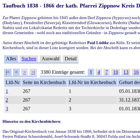
Taufbuch 1838 - 1866 der kath. Pfarrei Zippnow Kreis 
Zur Pfarrei Zippnow gehörten bis 1945 außer dem Dorf Zippnow (Sypnywo) noch d
(Dudylany), Freudenfier (Szwecja), Klawittersdorf (Glowaczewo), Rederitz (Nadarz
Stabitz und ein Lokalvikariat Rederitz mit der Tochterkirche in Doderlage wurd
diesen Gemeinden - wohl noch aus traditionellen Gründen - in Zippnow getauft 
Autor dieser Abschrift ist der gebürtige Rederitzer
Paul Lüdtke
aus Köln. Er weist
Kirchenbuch, sind in dieser Liste korrigiert worden. Bei der Abschrift kann es 
Alles
Suchen
Auswahl
Detail
|<
<
>
>|
3380 Einträge gesamt:
1
4
7
10
13
16
Lfd-Nr
Seite im Kirchenbuch
Lfd-Nr im Kirchenbuch
Geburt des
1
267
1
05.01.183
2
267
2
31.12.183
3
267
3
01.01.183
Hinweise zu den Kirchenbüchern
Das Original-Kirchenbuch von Januar 1838 bis 1866, befindet sich im Diözesanarch
Freien Prälatur Schneidemühl, Josef-Schwank-Straße 8, 36043 Fulda und im Archi