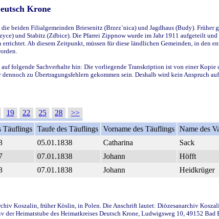
Deutsch Krone
ie beiden Filialgemeinden Briesenitz (Brzez`nica) und Jagdhaus (Budy). Früher g
yce) und Stabitz (Zdbice). Die Pfarrei Zippnow wurde im Jahr 1911 aufgeteilt und e
en errichtet. Ab diesem Zeitpunkt, müssen für diese ländlichen Gemeinden, in den
worden.
 auf folgende Sachverhalte hin: Die vorliegende Transkription ist von einer Kopie 
aber dennoch zu Übertragungsfehlern gekommen sein. Deshalb wird kein Anspruch auf 
19
22
25
28
>>
 Täuflings
Taufe des Täuflings
Vorname des Täuflings
Name des Va
8
05.01.1838
Catharina
Sack
7
07.01.1838
Johann
Höfft
8
07.01.1838
Johann
Heidkrüger
iv Koszalin, früher Köslin, in Polen. Die Anschrift lautet: Diözesanarchiv Koszal
v der Heimatstube des Heimatkreises Deutsch Krone, Ludwigsweg 10, 49152 Bad Ess