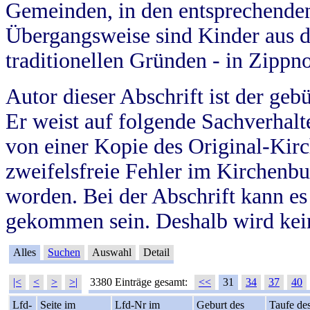
Gemeinden, in den entsprechende
Übergangsweise sind Kinder aus 
traditionellen Gründen - in Zippn
Autor dieser Abschrift ist der geb
Er weist auf folgende Sachverhalte
von einer Kopie des Original-Kirc
zweifelsfreie Fehler im Kirchenbuc
worden. Bei der Abschrift kann e
gekommen sein. Deshalb wird kein
Alles
Suchen
Auswahl
Detail
|<
<
>
>|
3380 Einträge gesamt:
<<
31
34
37
40
Lfd-
Seite im
Lfd-Nr im
Geburt des
Taufe de