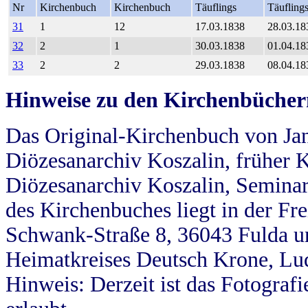
Nr
Kirchenbuch
Kirchenbuch
Täuflings
Täufling
31
1
12
17.03.1838
28.03.18
32
2
1
30.03.1838
01.04.18
33
2
2
29.03.1838
08.04.18
Hinweise zu den Kirchenbücher
Das Original-Kirchenbuch von Jan
Diözesanarchiv Koszalin, früher Kö
Diözesanarchiv Koszalin, Seminar
des Kirchenbuches liegt in der Fr
Schwank-Straße 8, 36043 Fulda u
Heimatkreises Deutsch Krone, Lu
Hinweis: Derzeit ist das Fotograf