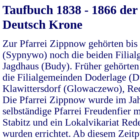
Taufbuch 1838 - 1866 der
Deutsch Krone
Zur Pfarrei Zippnow gehörten bi
(Sypnywo) noch die beiden Filial
Jagdhaus (Budy). Früher gehörten 
die Filialgemeinden Doderlage (D
Klawittersdorf (Glowaczewo), Red
Die Pfarrei Zippnow wurde im Jah
selbständige Pfarrei Freudenfier m
Stabitz und ein Lokalvikariat Red
wurden errichtet. Ab diesem Zeitp