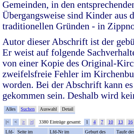
Gemeinden, in den entsprechende
Übergangsweise sind Kinder aus 
traditionellen Gründen - in Zippn
Autor dieser Abschrift ist der geb
Er weist auf folgende Sachverhalte
von einer Kopie des Original-Kirc
zweifelsfreie Fehler im Kirchenbuc
worden. Bei der Abschrift kann e
gekommen sein. Deshalb wird kein
Alles
Suchen
Auswahl
Detail
|<
<
>
>|
3380 Einträge gesamt:
1
4
7
10
13
16
Lfd-
Seite im
Lfd-Nr im
Geburt des
Taufe de