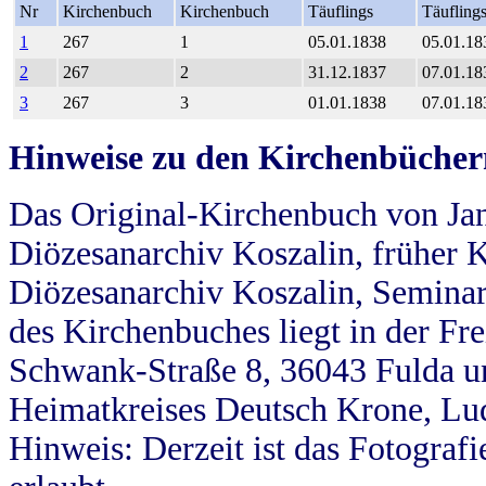
Nr
Kirchenbuch
Kirchenbuch
Täuflings
Täufling
1
267
1
05.01.1838
05.01.18
2
267
2
31.12.1837
07.01.18
3
267
3
01.01.1838
07.01.18
Hinweise zu den Kirchenbücher
Das Original-Kirchenbuch von Jan
Diözesanarchiv Koszalin, früher Kö
Diözesanarchiv Koszalin, Seminar
des Kirchenbuches liegt in der Fr
Schwank-Straße 8, 36043 Fulda u
Heimatkreises Deutsch Krone, Lu
Hinweis: Derzeit ist das Fotograf