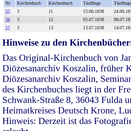
Nr
Kirchenbuch
Kirchenbuch
Täuflings
Täufling
55
3
11
15.06.1838
24.06.18
56
3
12
05.07.1838
08.07.18
57
3
13
13.07.1838
14.07.18
Hinweise zu den Kirchenbücher
Das Original-Kirchenbuch von Jan
Diözesanarchiv Koszalin, früher Kö
Diözesanarchiv Koszalin, Seminar
des Kirchenbuches liegt in der Fr
Schwank-Straße 8, 36043 Fulda u
Heimatkreises Deutsch Krone, Lu
Hinweis: Derzeit ist das Fotograf