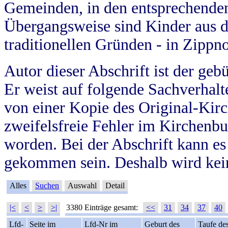
Gemeinden, in den entsprechende
Übergangsweise sind Kinder aus 
traditionellen Gründen - in Zippn
Autor dieser Abschrift ist der geb
Er weist auf folgende Sachverhalte
von einer Kopie des Original-Kirc
zweifelsfreie Fehler im Kirchenbuc
worden. Bei der Abschrift kann e
gekommen sein. Deshalb wird kein
Alles
Suchen
Auswahl
Detail
|<
<
>
>|
3380 Einträge gesamt:
<<
31
34
37
40
Lfd-
Seite im
Lfd-Nr im
Geburt des
Taufe de