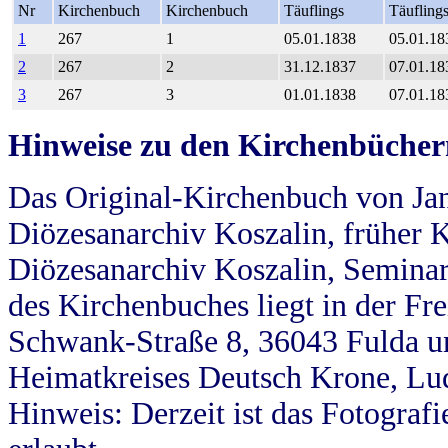
Nr
Kirchenbuch
Kirchenbuch
Täuflings
Täufling
1
267
1
05.01.1838
05.01.18
2
267
2
31.12.1837
07.01.18
3
267
3
01.01.1838
07.01.18
Hinweise zu den Kirchenbücher
Das Original-Kirchenbuch von Jan
Diözesanarchiv Koszalin, früher Kö
Diözesanarchiv Koszalin, Seminar
des Kirchenbuches liegt in der Fr
Schwank-Straße 8, 36043 Fulda u
Heimatkreises Deutsch Krone, Lu
Hinweis: Derzeit ist das Fotograf