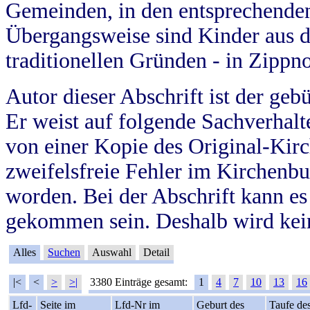
Gemeinden, in den entsprechende
Übergangsweise sind Kinder aus 
traditionellen Gründen - in Zippn
Autor dieser Abschrift ist der geb
Er weist auf folgende Sachverhalte
von einer Kopie des Original-Kirc
zweifelsfreie Fehler im Kirchenbuc
worden. Bei der Abschrift kann e
gekommen sein. Deshalb wird kein
Alles
Suchen
Auswahl
Detail
|<
<
>
>|
3380 Einträge gesamt:
1
4
7
10
13
16
Lfd-
Seite im
Lfd-Nr im
Geburt des
Taufe de