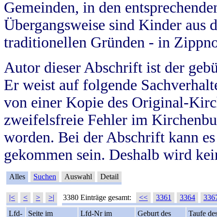
Gemeinden, in den entsprechende
Übergangsweise sind Kinder aus 
traditionellen Gründen - in Zippn
Autor dieser Abschrift ist der geb
Er weist auf folgende Sachverhalte
von einer Kopie des Original-Kirc
zweifelsfreie Fehler im Kirchenbuc
worden. Bei der Abschrift kann e
gekommen sein. Deshalb wird kein
Alles
Suchen
Auswahl
Detail
|<
<
>
>|
3380 Einträge gesamt:
<<
3361
3364
336
Lfd-
Seite im
Lfd-Nr im
Geburt des
Taufe de