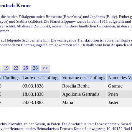
Deutsch Krone
ie beiden Filialgemeinden Briesenitz (Brzez`nica) und Jagdhaus (Budy). Früher g
yce) und Stabitz (Zdbice). Die Pfarrei Zippnow wurde im Jahr 1911 aufgeteilt und e
en errichtet. Ab diesem Zeitpunkt, müssen für diese ländlichen Gemeinden, in den
worden.
 auf folgende Sachverhalte hin: Die vorliegende Transkription ist von einer Kopie 
aber dennoch zu Übertragungsfehlern gekommen sein. Deshalb wird kein Anspruch auf 
19
22
25
28
>>
 Täuflings
Taufe des Täuflings
Vorname des Täuflings
Name des Va
8
09.03.1838
Rosalia Bertha
Gramse
8
18.03.1838
Apollonia Gertrudis
Prien
8
24.03.1883
Maria
Jaster
iv Koszalin, früher Köslin, in Polen. Die Anschrift lautet: Diözesanarchiv Koszal
v der Heimatstube des Heimatkreises Deutsch Krone, Ludwigsweg 10, 49152 Bad Ess