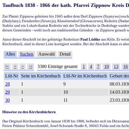
Taufbuch 1838 - 1866 der kath. Pfarrei Zippnow Kreis 
Zur Pfarrei Zippnow gehörten bis 1945 außer dem Dorf Zippnow (Sypnywo) noch d
(Dudylany), Freudenfier (Szwecja), Klawittersdorf (Glowaczewo), Rederitz (Nadarz
Stabitz und ein Lokalvikariat Rederitz mit der Tochterkirche in Doderlage wurd
diesen Gemeinden - wohl noch aus traditionellen Gründen - in Zippnow getauft 
Autor dieser Abschrift ist der gebürtige Rederitzer
Paul Lüdtke
aus Köln. Er weist
Kirchenbuch, sind in dieser Liste korrigiert worden. Bei der Abschrift kann es 
Alles
Suchen
Auswahl
Detail
|<
<
>
>|
3380 Einträge gesamt:
1
4
7
10
13
16
Lfd-Nr
Seite im Kirchenbuch
Lfd-Nr im Kirchenbuch
Geburt des
28
1
9
08.03.183
29
1
10
14.03.183
30
1
11
23.03.183
Hinweise zu den Kirchenbüchern
Das Original-Kirchenbuch von Januar 1838 bis 1866, befindet sich im Diözesanarch
Freien Prälatur Schneidemühl, Josef-Schwank-Straße 8, 36043 Fulda und im Archi