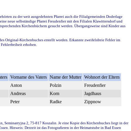
ehörten zu der weit ausgedehnten Pfarrei auch die Filialgemeinden Doderlage
ine neue selbständige Pfarrei Freudenfier mit den Filialen Klawittersdorf und
 entsprechenden Kirchenbüchern gesucht werden. Übergangsweise sind Kinder aus
des Original-Kirchenbuches erstellt worden. Erkannte zweifelsfreie Fehler im
Fehlerfreiheit erhoben.
ters
Vorname des Vaters
Name der Mutter
Wohnort der Eltern
Anton
Polzin
Freudenfier
Andreas
Korn
Jagdhaus
Peter
Radke
Zippnow
in, Seminarryjna 2, 75-817 Koszalin. Je eine Kopie des Kirchenbuches liegt in der
en. Hinweis: Derzeit ist das Fotografieren in der Heimatstube in Bad Essen