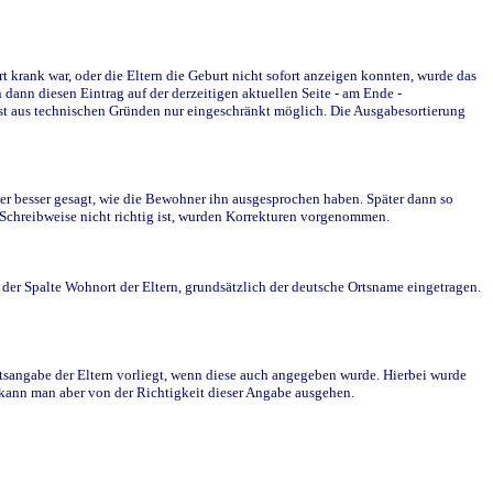
krank war, oder die Eltern die Geburt nicht sofort anzeigen konnten, wurde das
ann diesen Eintrag auf der derzeitigen aktuellen Seite - am Ende -
st aus technischen Gründen nur eingeschränkt möglich. Die Ausgabesortierung
r besser gesagt, wie die Bewohner ihn ausgesprochen haben. Später dann so
e Schreibweise nicht richtig ist, wurden Korrekturen vorgenommen.
r Spalte Wohnort der Eltern, grundsätzlich der deutsche Ortsname eingetragen.
rtsangabe der Eltern vorliegt, wenn diese auch angegeben wurde. Hierbei wurde
d kann man aber von der Richtigkeit dieser Angabe ausgehen.