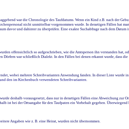
ggebend war die Chronologie des Taufdatums. Wenn ein Kind z.B. nach der Geburt 
rchenpersonal nicht unmittelbar vorgenommen wurde. In derartigen Fällen hat man d
raum davor und dahinter zu überprüfen. Eine exakte Suchabfrage nach dem Datum i
den offensichtlich so aufgeschrieben, wie die Amtsperson ihn verstanden hat, ode
n Dörfern war schließlich Dialekt. In den Fällen bei denen erkannt wurde, dass di
t, wobei mehrere Schreibvarianten Anwendung fanden. In dieser Liste wurde in de
n und den im Kirchenbuch verwendeten Schreibvarianten.
wurde deshalb vorausgesetzt, dass nur in derartigen Fällen eine Abweichung zur O
eshalb ist bei der Ortsangabe für den Taufpaten ein Vorbehalt gegeben. Überwiegen
weitere Angaben wie z. B. eine Heirat, wurden nicht übernommen.