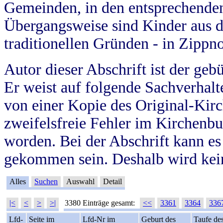
Gemeinden, in den entsprechende
Übergangsweise sind Kinder aus 
traditionellen Gründen - in Zippn
Autor dieser Abschrift ist der geb
Er weist auf folgende Sachverhalte
von einer Kopie des Original-Kirc
zweifelsfreie Fehler im Kirchenbuc
worden. Bei der Abschrift kann e
gekommen sein. Deshalb wird kein
Alles
Suchen
Auswahl
Detail
|<
<
>
>|
3380 Einträge gesamt:
<<
3361
3364
336
Lfd-
Seite im
Lfd-Nr im
Geburt des
Taufe de