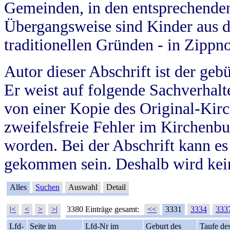
Gemeinden, in den entsprechende
Übergangsweise sind Kinder aus 
traditionellen Gründen - in Zippn
Autor dieser Abschrift ist der geb
Er weist auf folgende Sachverhalte
von einer Kopie des Original-Kirc
zweifelsfreie Fehler im Kirchenbuc
worden. Bei der Abschrift kann e
gekommen sein. Deshalb wird kein
Alles
Suchen
Auswahl
Detail
|<
<
>
>|
3380 Einträge gesamt:
<<
3331
3334
333
Lfd-
Seite im
Lfd-Nr im
Geburt des
Taufe de