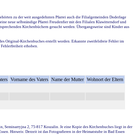
ehörten zu der weit ausgedehnten Pfarrei auch die Filialgemeinden Doderlage
ine neue selbständige Pfarrei Freudenfier mit den Filialen Klawittersdorf und
 entsprechenden Kirchenbüchern gesucht werden. Übergangsweise sind Kinder aus
des Original-Kirchenbuches erstellt worden. Erkannte zweifelsfreie Fehler im
Fehlerfreiheit erhoben.
ters
Vorname des Vaters
Name der Mutter
Wohnort der Eltern
in, Seminarryjna 2, 75-817 Koszalin. Je eine Kopie des Kirchenbuches liegt in der
en. Hinweis: Derzeit ist das Fotografieren in der Heimatstube in Bad Essen