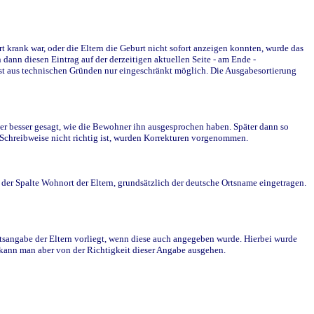
krank war, oder die Eltern die Geburt nicht sofort anzeigen konnten, wurde das
ann diesen Eintrag auf der derzeitigen aktuellen Seite - am Ende -
st aus technischen Gründen nur eingeschränkt möglich. Die Ausgabesortierung
r besser gesagt, wie die Bewohner ihn ausgesprochen haben. Später dann so
e Schreibweise nicht richtig ist, wurden Korrekturen vorgenommen.
r Spalte Wohnort der Eltern, grundsätzlich der deutsche Ortsname eingetragen.
rtsangabe der Eltern vorliegt, wenn diese auch angegeben wurde. Hierbei wurde
d kann man aber von der Richtigkeit dieser Angabe ausgehen.