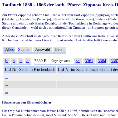
Taufbuch 1838 - 1866 der kath. Pfarrei Zippnow Kreis 
Zur Pfarrei Zippnow gehörten bis 1945 außer dem Dorf Zippnow (Sypnywo) noch d
(Dudylany), Freudenfier (Szwecja), Klawittersdorf (Glowaczewo), Rederitz (Nadarz
Stabitz und ein Lokalvikariat Rederitz mit der Tochterkirche in Doderlage wurd
diesen Gemeinden - wohl noch aus traditionellen Gründen - in Zippnow getauft 
Autor dieser Abschrift ist der gebürtige Rederitzer
Paul Lüdtke
aus Köln. Er weist
Kirchenbuch, sind in dieser Liste korrigiert worden. Bei der Abschrift kann es 
Alles
Suchen
Auswahl
Detail
|<
<
>
>|
3380 Einträge gesamt:
<<
3361
3364
336
Lfd-Nr
Seite im Kirchenbuch
Lfd-Nr im Kirchenbuch
Geburt des
...
...
...
Hinweise zu den Kirchenbüchern
Das Original-Kirchenbuch von Januar 1838 bis 1866, befindet sich im Diözesanarch
Freien Prälatur Schneidemühl, Josef-Schwank-Straße 8, 36043 Fulda und im Archi