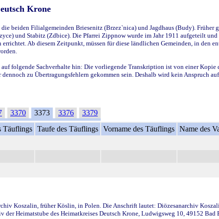
Deutsch Krone
ie beiden Filialgemeinden Briesenitz (Brzez`nica) und Jagdhaus (Budy). Früher g
yce) und Stabitz (Zdbice). Die Pfarrei Zippnow wurde im Jahr 1911 aufgeteilt und e
en errichtet. Ab diesem Zeitpunkt, müssen für diese ländlichen Gemeinden, in den
worden.
 auf folgende Sachverhalte hin: Die vorliegende Transkription ist von einer Kopie 
aber dennoch zu Übertragungsfehlern gekommen sein. Deshalb wird kein Anspruch auf 
7
3370
3373
3376
3379
 Täuflings
Taufe des Täuflings
Vorname des Täuflings
Name des Va
iv Koszalin, früher Köslin, in Polen. Die Anschrift lautet: Diözesanarchiv Koszal
v der Heimatstube des Heimatkreises Deutsch Krone, Ludwigsweg 10, 49152 Bad Ess