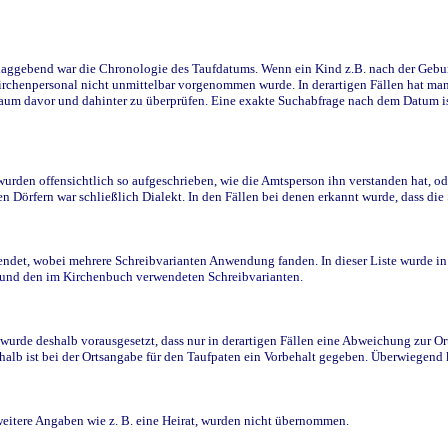
ggebend war die Chronologie des Taufdatums. Wenn ein Kind z.B. nach der Geburt 
rchenpersonal nicht unmittelbar vorgenommen wurde. In derartigen Fällen hat man d
raum davor und dahinter zu überprüfen. Eine exakte Suchabfrage nach dem Datum i
den offensichtlich so aufgeschrieben, wie die Amtsperson ihn verstanden hat, ode
n Dörfern war schließlich Dialekt. In den Fällen bei denen erkannt wurde, dass di
t, wobei mehrere Schreibvarianten Anwendung fanden. In dieser Liste wurde in de
n und den im Kirchenbuch verwendeten Schreibvarianten.
wurde deshalb vorausgesetzt, dass nur in derartigen Fällen eine Abweichung zur O
eshalb ist bei der Ortsangabe für den Taufpaten ein Vorbehalt gegeben. Überwiegen
weitere Angaben wie z. B. eine Heirat, wurden nicht übernommen.