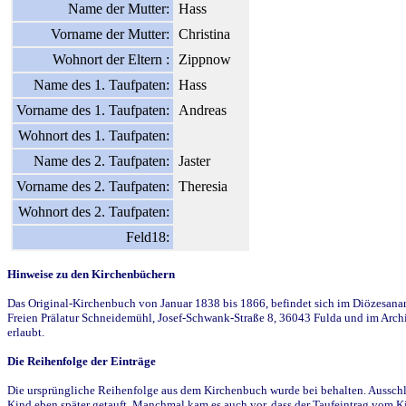
Name der Mutter:
Hass
Vorname der Mutter:
Christina
Wohnort der Eltern :
Zippnow
Name des 1. Taufpaten:
Hass
Vorname des 1. Taufpaten:
Andreas
Wohnort des 1. Taufpaten:
Name des 2. Taufpaten:
Jaster
Vorname des 2. Taufpaten:
Theresia
Wohnort des 2. Taufpaten:
Feld18:
Hinweise zu den Kirchenbüchern
Das Original-Kirchenbuch von Januar 1838 bis 1866, befindet sich im Diözesanarch
Freien Prälatur Schneidemühl, Josef-Schwank-Straße 8, 36043 Fulda und im Archi
erlaubt.
Die Reihenfolge der Einträge
Die ursprüngliche Reihenfolge aus dem Kirchenbuch wurde bei behalten. Ausschla
Kind eben später getauft. Manchmal kam es auch vor, dass der Taufeintrag vom Ki