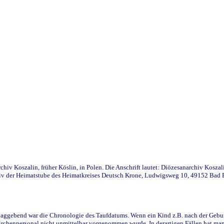
iv Koszalin, früher Köslin, in Polen. Die Anschrift lautet: Diözesanarchiv Koszal
v der Heimatstube des Heimatkreises Deutsch Krone, Ludwigsweg 10, 49152 Bad Ess
ggebend war die Chronologie des Taufdatums. Wenn ein Kind z.B. nach der Geburt 
rchenpersonal nicht unmittelbar vorgenommen wurde. In derartigen Fällen hat man d