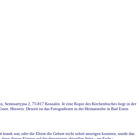
in, Seminarryjna 2, 75-817 Koszalin. Je eine Kopie des Kirchenbuches liegt in der
en. Hinweis: Derzeit ist das Fotografieren in der Heimatstube in Bad Essen
krank war, oder die Eltern die Geburt nicht sofort anzeigen konnten, wurde das
ann diesen Eintrag auf der derzeitigen aktuellen Seite - am Ende -