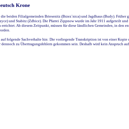
Deutsch Krone
ie beiden Filialgemeinden Briesenitz (Brzez`nica) und Jagdhaus (Budy). Früher g
yce) und Stabitz (Zdbice). Die Pfarrei Zippnow wurde im Jahr 1911 aufgeteilt und e
en errichtet. Ab diesem Zeitpunkt, müssen für diese ländlichen Gemeinden, in den
worden.
 auf folgende Sachverhalte hin: Die vorliegende Transkription ist von einer Kopie 
aber dennoch zu Übertragungsfehlern gekommen sein. Deshalb wird kein Anspruch auf 