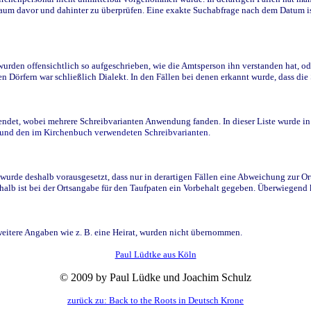
raum davor und dahinter zu überprüfen. Eine exakte Suchabfrage nach dem Datum i
den offensichtlich so aufgeschrieben, wie die Amtsperson ihn verstanden hat, ode
n Dörfern war schließlich Dialekt. In den Fällen bei denen erkannt wurde, dass di
t, wobei mehrere Schreibvarianten Anwendung fanden. In dieser Liste wurde in de
n und den im Kirchenbuch verwendeten Schreibvarianten.
wurde deshalb vorausgesetzt, dass nur in derartigen Fällen eine Abweichung zur O
eshalb ist bei der Ortsangabe für den Taufpaten ein Vorbehalt gegeben. Überwiegen
weitere Angaben wie z. B. eine Heirat, wurden nicht übernommen.
Paul Lüdtke aus Köln
© 2009 by Paul Lüdke und Joachim Schulz
zurück zu: Back to the Roots in Deutsch Krone