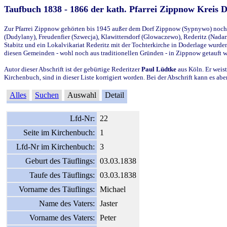
Taufbuch 1838 - 1866 der kath. Pfarrei Zippnow Kreis 
Zur Pfarrei Zippnow gehörten bis 1945 außer dem Dorf Zippnow (Sypnywo) noch d
(Dudylany), Freudenfier (Szwecja), Klawittersdorf (Glowaczewo), Rederitz (Nadarz
Stabitz und ein Lokalvikariat Rederitz mit der Tochterkirche in Doderlage wurd
diesen Gemeinden - wohl noch aus traditionellen Gründen - in Zippnow getauft 
Autor dieser Abschrift ist der gebürtige Rederitzer
Paul Lüdtke
aus Köln. Er weist
Kirchenbuch, sind in dieser Liste korrigiert worden. Bei der Abschrift kann es 
Alles
Suchen
Auswahl
Detail
Lfd-Nr:
22
Seite im Kirchenbuch:
1
Lfd-Nr im Kirchenbuch:
3
Geburt des Täuflings:
03.03.1838
Taufe des Täuflings:
03.03.1838
Vorname des Täuflings:
Michael
Name des Vaters:
Jaster
Vorname des Vaters:
Peter