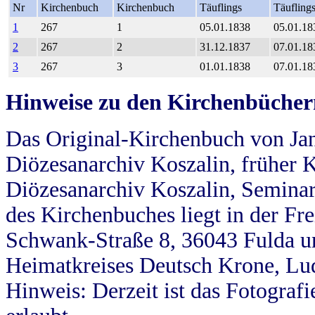
Nr
Kirchenbuch
Kirchenbuch
Täuflings
Täufling
1
267
1
05.01.1838
05.01.18
2
267
2
31.12.1837
07.01.18
3
267
3
01.01.1838
07.01.18
Hinweise zu den Kirchenbücher
Das Original-Kirchenbuch von Jan
Diözesanarchiv Koszalin, früher Kö
Diözesanarchiv Koszalin, Seminar
des Kirchenbuches liegt in der Fr
Schwank-Straße 8, 36043 Fulda u
Heimatkreises Deutsch Krone, Lu
Hinweis: Derzeit ist das Fotograf