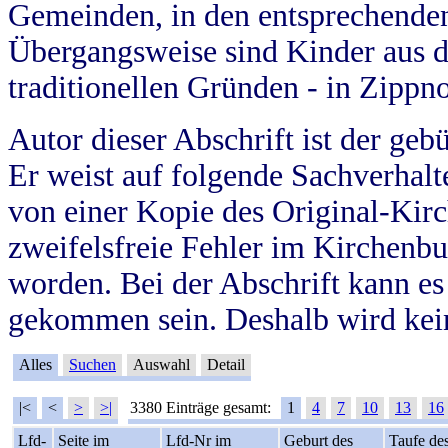
Gemeinden, in den entsprechende
Übergangsweise sind Kinder aus 
traditionellen Gründen - in Zippn
Autor dieser Abschrift ist der geb
Er weist auf folgende Sachverhalte
von einer Kopie des Original-Kirc
zweifelsfreie Fehler im Kirchenbuc
worden. Bei der Abschrift kann e
gekommen sein. Deshalb wird kein
Alles
Suchen
Auswahl
Detail
|<
<
>
>|
3380 Einträge gesamt:
1
4
7
10
13
16
Lfd-
Seite im
Lfd-Nr im
Geburt des
Taufe de