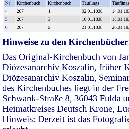
Nr
Kirchenbuch
Kirchenbuch
Täuflings
Täufling
4
267
4
02.01.1838
14.01.18
5
267
5
16.01.1838
18.01.18
6
267
6
21.01.1838
26.01.18
Hinweise zu den Kirchenbücher
Das Original-Kirchenbuch von Jan
Diözesanarchiv Koszalin, früher Kö
Diözesanarchiv Koszalin, Seminar
des Kirchenbuches liegt in der Fr
Schwank-Straße 8, 36043 Fulda u
Heimatkreises Deutsch Krone, Lu
Hinweis: Derzeit ist das Fotograf