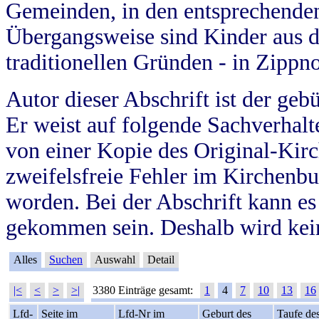
Gemeinden, in den entsprechende
Übergangsweise sind Kinder aus 
traditionellen Gründen - in Zippn
Autor dieser Abschrift ist der geb
Er weist auf folgende Sachverhalte
von einer Kopie des Original-Kirc
zweifelsfreie Fehler im Kirchenbuc
worden. Bei der Abschrift kann e
gekommen sein. Deshalb wird kein
Alles
Suchen
Auswahl
Detail
|<
<
>
>|
3380 Einträge gesamt:
1
4
7
10
13
16
Lfd-
Seite im
Lfd-Nr im
Geburt des
Taufe de