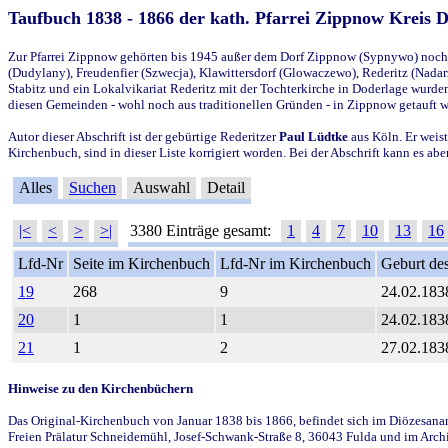
Taufbuch 1838 - 1866 der kath. Pfarrei Zippnow Kreis 
Zur Pfarrei Zippnow gehörten bis 1945 außer dem Dorf Zippnow (Sypnywo) noch d
(Dudylany), Freudenfier (Szwecja), Klawittersdorf (Glowaczewo), Rederitz (Nadarz
Stabitz und ein Lokalvikariat Rederitz mit der Tochterkirche in Doderlage wurd
diesen Gemeinden - wohl noch aus traditionellen Gründen - in Zippnow getauft 
Autor dieser Abschrift ist der gebürtige Rederitzer
Paul Lüdtke
aus Köln. Er weist
Kirchenbuch, sind in dieser Liste korrigiert worden. Bei der Abschrift kann es 
Alles
Suchen
Auswahl
Detail
|<
<
>
>|
3380 Einträge gesamt:
1
4
7
10
13
16
Lfd-Nr
Seite im Kirchenbuch
Lfd-Nr im Kirchenbuch
Geburt des
19
268
9
24.02.183
20
1
1
24.02.183
21
1
2
27.02.183
Hinweise zu den Kirchenbüchern
Das Original-Kirchenbuch von Januar 1838 bis 1866, befindet sich im Diözesanarch
Freien Prälatur Schneidemühl, Josef-Schwank-Straße 8, 36043 Fulda und im Archi