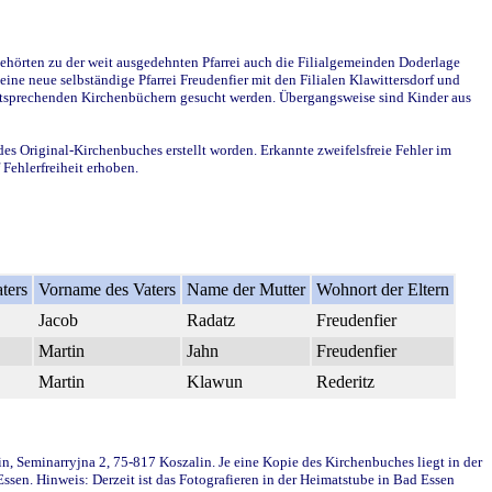
ehörten zu der weit ausgedehnten Pfarrei auch die Filialgemeinden Doderlage
ine neue selbständige Pfarrei Freudenfier mit den Filialen Klawittersdorf und
 entsprechenden Kirchenbüchern gesucht werden. Übergangsweise sind Kinder aus
des Original-Kirchenbuches erstellt worden. Erkannte zweifelsfreie Fehler im
Fehlerfreiheit erhoben.
ters
Vorname des Vaters
Name der Mutter
Wohnort der Eltern
Jacob
Radatz
Freudenfier
Martin
Jahn
Freudenfier
Martin
Klawun
Rederitz
in, Seminarryjna 2, 75-817 Koszalin. Je eine Kopie des Kirchenbuches liegt in der
en. Hinweis: Derzeit ist das Fotografieren in der Heimatstube in Bad Essen