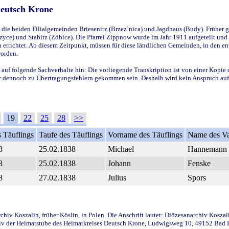
Deutsch Krone
ie beiden Filialgemeinden Briesenitz (Brzez`nica) und Jagdhaus (Budy). Früher g
yce) und Stabitz (Zdbice). Die Pfarrei Zippnow wurde im Jahr 1911 aufgeteilt und e
en errichtet. Ab diesem Zeitpunkt, müssen für diese ländlichen Gemeinden, in den
worden.
 auf folgende Sachverhalte hin: Die vorliegende Transkription ist von einer Kopie 
aber dennoch zu Übertragungsfehlern gekommen sein. Deshalb wird kein Anspruch auf 
19
22
25
28
>>
 Täuflings
Taufe des Täuflings
Vorname des Täuflings
Name des Va
8
25.02.1838
Michael
Hannemann
8
25.02.1838
Johann
Fenske
8
27.02.1838
Julius
Spors
iv Koszalin, früher Köslin, in Polen. Die Anschrift lautet: Diözesanarchiv Koszal
v der Heimatstube des Heimatkreises Deutsch Krone, Ludwigsweg 10, 49152 Bad Ess