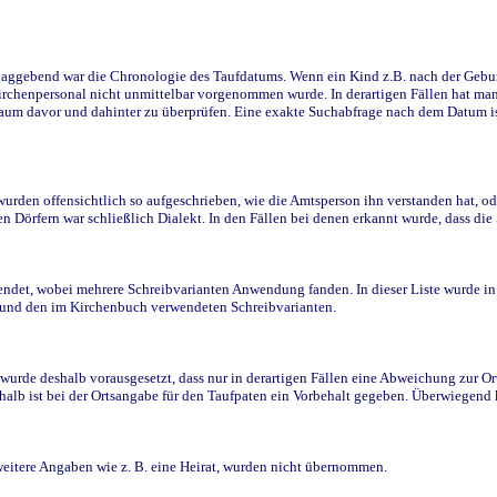
ggebend war die Chronologie des Taufdatums. Wenn ein Kind z.B. nach der Geburt 
rchenpersonal nicht unmittelbar vorgenommen wurde. In derartigen Fällen hat man d
raum davor und dahinter zu überprüfen. Eine exakte Suchabfrage nach dem Datum i
den offensichtlich so aufgeschrieben, wie die Amtsperson ihn verstanden hat, ode
n Dörfern war schließlich Dialekt. In den Fällen bei denen erkannt wurde, dass di
t, wobei mehrere Schreibvarianten Anwendung fanden. In dieser Liste wurde in de
n und den im Kirchenbuch verwendeten Schreibvarianten.
wurde deshalb vorausgesetzt, dass nur in derartigen Fällen eine Abweichung zur O
eshalb ist bei der Ortsangabe für den Taufpaten ein Vorbehalt gegeben. Überwiegen
weitere Angaben wie z. B. eine Heirat, wurden nicht übernommen.