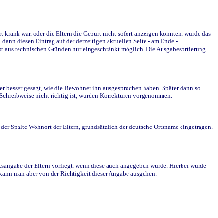
krank war, oder die Eltern die Geburt nicht sofort anzeigen konnten, wurde das
ann diesen Eintrag auf der derzeitigen aktuellen Seite - am Ende -
st aus technischen Gründen nur eingeschränkt möglich. Die Ausgabesortierung
r besser gesagt, wie die Bewohner ihn ausgesprochen haben. Später dann so
e Schreibweise nicht richtig ist, wurden Korrekturen vorgenommen.
r Spalte Wohnort der Eltern, grundsätzlich der deutsche Ortsname eingetragen.
rtsangabe der Eltern vorliegt, wenn diese auch angegeben wurde. Hierbei wurde
d kann man aber von der Richtigkeit dieser Angabe ausgehen.