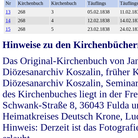
Nr
Kirchenbuch
Kirchenbuch
Täuflings
Täufling
13
268
3
05.02.1838
11.02.18
14
268
4
12.02.1838
14.02.18
15
268
5
23.02.1838
24.02.18
Hinweise zu den Kirchenbücher
Das Original-Kirchenbuch von Jan
Diözesanarchiv Koszalin, früher Kö
Diözesanarchiv Koszalin, Seminar
des Kirchenbuches liegt in der Fr
Schwank-Straße 8, 36043 Fulda u
Heimatkreises Deutsch Krone, Lu
Hinweis: Derzeit ist das Fotograf