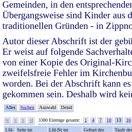
Gemeinden, in den entsprechende
Übergangsweise sind Kinder aus 
traditionellen Gründen - in Zippn
Autor dieser Abschrift ist der geb
Er weist auf folgende Sachverhalte
von einer Kopie des Original-Kirc
zweifelsfreie Fehler im Kirchenbuc
worden. Bei der Abschrift kann e
gekommen sein. Deshalb wird kein
Alles
Suchen
Auswahl
Detail
|<
<
>
>|
3380 Einträge gesamt:
1
4
7
10
13
16
Lfd-
Seite im
Lfd-Nr im
Geburt des
Taufe de