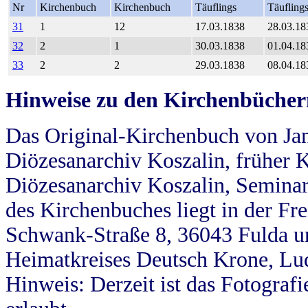
Nr
Kirchenbuch
Kirchenbuch
Täuflings
Täufling
31
1
12
17.03.1838
28.03.18
32
2
1
30.03.1838
01.04.18
33
2
2
29.03.1838
08.04.18
Hinweise zu den Kirchenbücher
Das Original-Kirchenbuch von Jan
Diözesanarchiv Koszalin, früher Kö
Diözesanarchiv Koszalin, Seminar
des Kirchenbuches liegt in der Fr
Schwank-Straße 8, 36043 Fulda u
Heimatkreises Deutsch Krone, Lu
Hinweis: Derzeit ist das Fotograf