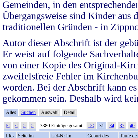
Gemeinden, in den entsprechende
Übergangsweise sind Kinder aus 
traditionellen Gründen - in Zippn
Autor dieser Abschrift ist der geb
Er weist auf folgende Sachverhalte
von einer Kopie des Original-Kirc
zweifelsfreie Fehler im Kirchenbuc
worden. Bei der Abschrift kann e
gekommen sein. Deshalb wird kein
Alles
Suchen
Auswahl
Detail
|<
<
>
>|
3380 Einträge gesamt:
<<
31
34
37
40
Lfd-
Seite im
Lfd-Nr im
Geburt des
Taufe de