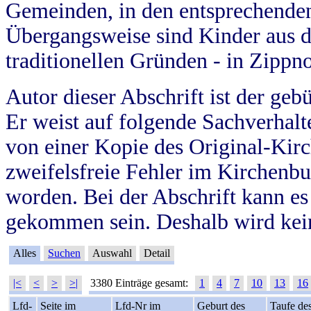
Gemeinden, in den entsprechende
Übergangsweise sind Kinder aus 
traditionellen Gründen - in Zippn
Autor dieser Abschrift ist der geb
Er weist auf folgende Sachverhalte
von einer Kopie des Original-Kirc
zweifelsfreie Fehler im Kirchenbuc
worden. Bei der Abschrift kann e
gekommen sein. Deshalb wird kein
Alles
Suchen
Auswahl
Detail
|<
<
>
>|
3380 Einträge gesamt:
1
4
7
10
13
16
Lfd-
Seite im
Lfd-Nr im
Geburt des
Taufe de