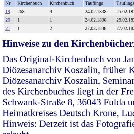
Nr
Kirchenbuch
Kirchenbuch
Täuflings
Täufling
19
268
9
24.02.1838
25.02.18
20
1
1
24.02.1838
25.02.18
21
1
2
27.02.1838
27.02.18
Hinweise zu den Kirchenbücher
Das Original-Kirchenbuch von Jan
Diözesanarchiv Koszalin, früher Kö
Diözesanarchiv Koszalin, Seminar
des Kirchenbuches liegt in der Fr
Schwank-Straße 8, 36043 Fulda u
Heimatkreises Deutsch Krone, Lu
Hinweis: Derzeit ist das Fotograf