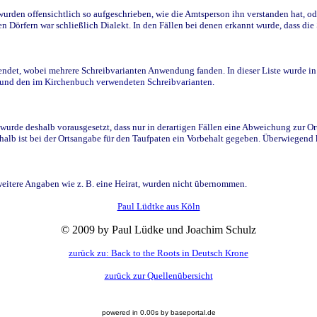
den offensichtlich so aufgeschrieben, wie die Amtsperson ihn verstanden hat, ode
n Dörfern war schließlich Dialekt. In den Fällen bei denen erkannt wurde, dass di
t, wobei mehrere Schreibvarianten Anwendung fanden. In dieser Liste wurde in de
n und den im Kirchenbuch verwendeten Schreibvarianten.
wurde deshalb vorausgesetzt, dass nur in derartigen Fällen eine Abweichung zur O
eshalb ist bei der Ortsangabe für den Taufpaten ein Vorbehalt gegeben. Überwiegen
weitere Angaben wie z. B. eine Heirat, wurden nicht übernommen.
Paul Lüdtke aus Köln
© 2009 by Paul Lüdke und Joachim Schulz
zurück zu: Back to the Roots in Deutsch Krone
zurück zur Quellenübersicht
powered in 0.00s by baseportal.de