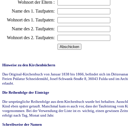
Wohnort der Eltern :
Name des 1. Taufpaten:
Wohnort des 1. Taufpaten:
Name des 2. Taufpaten:
Wohnort des 2. Taufpaten:
Hinweise zu den Kirchenbüchern
Das Original-Kirchenbuch von Januar 1838 bis 1866, befindet sich im Diözesanarch
Freien Prälatur Schneidemühl, Josef-Schwank-Straße 8, 36043 Fulda und im Archi
erlaubt.
Die Reihenfolge der Einträge
Die ursprüngliche Reihenfolge aus dem Kirchenbuch wurde bei behalten. Ausschla
Kind eben später getauft. Manchmal kam es auch vor, dass der Taufeintrag vom Ki
vorgenommen. Bei der Verwendung der Liste ist es wichtig, einen gewissen Zeit
erfolgt nach Tag, Monat und Jahr.
Schreibweise der Namen