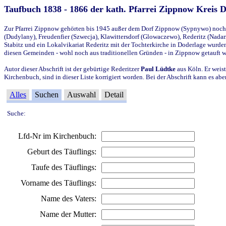
Taufbuch 1838 - 1866 der kath. Pfarrei Zippnow Kreis 
Zur Pfarrei Zippnow gehörten bis 1945 außer dem Dorf Zippnow (Sypnywo) noch d
(Dudylany), Freudenfier (Szwecja), Klawittersdorf (Glowaczewo), Rederitz (Nadarz
Stabitz und ein Lokalvikariat Rederitz mit der Tochterkirche in Doderlage wurd
diesen Gemeinden - wohl noch aus traditionellen Gründen - in Zippnow getauft 
Autor dieser Abschrift ist der gebürtige Rederitzer
Paul Lüdtke
aus Köln. Er weist
Kirchenbuch, sind in dieser Liste korrigiert worden. Bei der Abschrift kann es 
Alles
Suchen
Auswahl
Detail
Suche:
Lfd-Nr im Kirchenbuch:
Geburt des Täuflings:
Taufe des Täuflings:
Vorname des Täuflings:
Name des Vaters:
Name der Mutter: