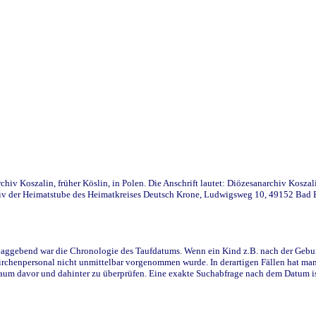
iv Koszalin, früher Köslin, in Polen. Die Anschrift lautet: Diözesanarchiv Koszal
v der Heimatstube des Heimatkreises Deutsch Krone, Ludwigsweg 10, 49152 Bad Ess
ggebend war die Chronologie des Taufdatums. Wenn ein Kind z.B. nach der Geburt 
rchenpersonal nicht unmittelbar vorgenommen wurde. In derartigen Fällen hat man d
raum davor und dahinter zu überprüfen. Eine exakte Suchabfrage nach dem Datum i