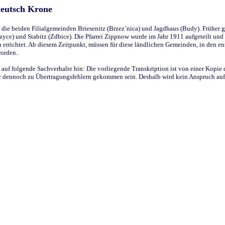
Deutsch Krone
ie beiden Filialgemeinden Briesenitz (Brzez`nica) und Jagdhaus (Budy). Früher g
yce) und Stabitz (Zdbice). Die Pfarrei Zippnow wurde im Jahr 1911 aufgeteilt und e
en errichtet. Ab diesem Zeitpunkt, müssen für diese ländlichen Gemeinden, in den
worden.
 auf folgende Sachverhalte hin: Die vorliegende Transkription ist von einer Kopie 
aber dennoch zu Übertragungsfehlern gekommen sein. Deshalb wird kein Anspruch auf 