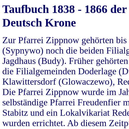
Taufbuch 1838 - 1866 der
Deutsch Krone
Zur Pfarrei Zippnow gehörten bi
(Sypnywo) noch die beiden Filial
Jagdhaus (Budy). Früher gehörten 
die Filialgemeinden Doderlage (D
Klawittersdorf (Glowaczewo), Red
Die Pfarrei Zippnow wurde im Jah
selbständige Pfarrei Freudenfier m
Stabitz und ein Lokalvikariat Red
wurden errichtet. Ab diesem Zeitp