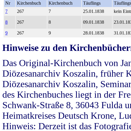
Nr
Kirchenbuch
Kirchenbuch
Täuflings
Täufling
7
267
7
25.01.1838
kein Eint
8
267
8
09.01.1838
23.01.18
9
267
9
28.01.1838
31.01.18
Hinweise zu den Kirchenbücher
Das Original-Kirchenbuch von Jan
Diözesanarchiv Koszalin, früher Kö
Diözesanarchiv Koszalin, Seminar
des Kirchenbuches liegt in der Fr
Schwank-Straße 8, 36043 Fulda u
Heimatkreises Deutsch Krone, Lu
Hinweis: Derzeit ist das Fotograf