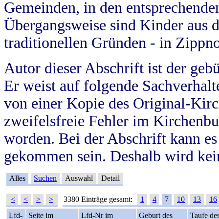
Gemeinden, in den entsprechende
Übergangsweise sind Kinder aus 
traditionellen Gründen - in Zippn
Autor dieser Abschrift ist der geb
Er weist auf folgende Sachverhalte
von einer Kopie des Original-Kirc
zweifelsfreie Fehler im Kirchenbuc
worden. Bei der Abschrift kann e
gekommen sein. Deshalb wird kein
Alles
Suchen
Auswahl
Detail
|<
<
>
>|
3380 Einträge gesamt:
1
4
7
10
13
16
Lfd-
Seite im
Lfd-Nr im
Geburt des
Taufe de