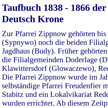
Taufbuch 1838 - 1866 der
Deutsch Krone
Zur Pfarrei Zippnow gehörten bi
(Sypnywo) noch die beiden Filial
Jagdhaus (Budy). Früher gehörten 
die Filialgemeinden Doderlage (D
Klawittersdorf (Glowaczewo), Red
Die Pfarrei Zippnow wurde im Jah
selbständige Pfarrei Freudenfier m
Stabitz und ein Lokalvikariat Red
wurden errichtet. Ab diesem Zeitp