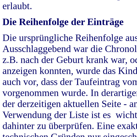
erlaubt.
Die Reihenfolge der Einträge
Die ursprüngliche Reihenfolge au
Ausschlaggebend war die Chronol
z.B. nach der Geburt krank war, od
anzeigen konnten, wurde das Kind
auch vor, dass der Taufeintrag vo
vorgenommen wurde. In derartigen
der derzeitigen aktuellen Seite -
Verwendung der Liste ist es wich
dahinter zu überprüfen. Eine exa
technischen Gründen nur eingesch