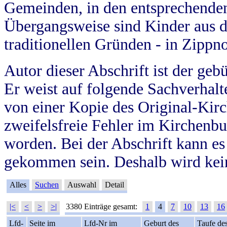
Gemeinden, in den entsprechende
Übergangsweise sind Kinder aus 
traditionellen Gründen - in Zippn
Autor dieser Abschrift ist der geb
Er weist auf folgende Sachverhalte
von einer Kopie des Original-Kirc
zweifelsfreie Fehler im Kirchenbuc
worden. Bei der Abschrift kann e
gekommen sein. Deshalb wird kein
Alles
Suchen
Auswahl
Detail
|<
<
>
>|
3380 Einträge gesamt:
1
4
7
10
13
16
Lfd-
Seite im
Lfd-Nr im
Geburt des
Taufe de