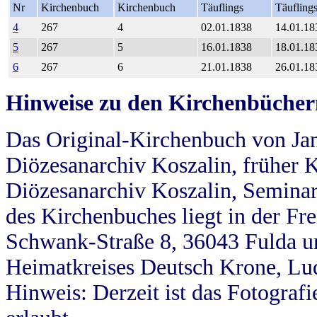
Nr
Kirchenbuch
Kirchenbuch
Täuflings
Täufling
4
267
4
02.01.1838
14.01.18
5
267
5
16.01.1838
18.01.18
6
267
6
21.01.1838
26.01.18
Hinweise zu den Kirchenbücher
Das Original-Kirchenbuch von Jan
Diözesanarchiv Koszalin, früher Kö
Diözesanarchiv Koszalin, Seminar
des Kirchenbuches liegt in der Fr
Schwank-Straße 8, 36043 Fulda u
Heimatkreises Deutsch Krone, Lu
Hinweis: Derzeit ist das Fotograf