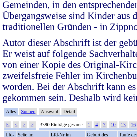
Gemeinden, in den entsprechende
Übergangsweise sind Kinder aus 
traditionellen Gründen - in Zippn
Autor dieser Abschrift ist der geb
Er weist auf folgende Sachverhalte
von einer Kopie des Original-Kirc
zweifelsfreie Fehler im Kirchenbuc
worden. Bei der Abschrift kann e
gekommen sein. Deshalb wird kein
Alles
Suchen
Auswahl
Detail
|<
<
>
>|
3380 Einträge gesamt:
1
4
7
10
13
16
Lfd-
Seite im
Lfd-Nr im
Geburt des
Taufe de