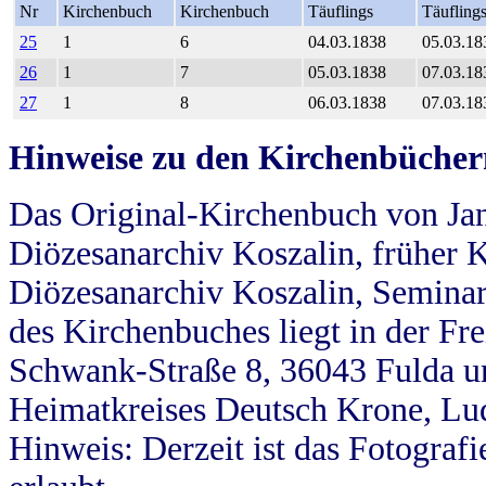
Nr
Kirchenbuch
Kirchenbuch
Täuflings
Täufling
25
1
6
04.03.1838
05.03.18
26
1
7
05.03.1838
07.03.18
27
1
8
06.03.1838
07.03.18
Hinweise zu den Kirchenbücher
Das Original-Kirchenbuch von Jan
Diözesanarchiv Koszalin, früher Kö
Diözesanarchiv Koszalin, Seminar
des Kirchenbuches liegt in der Fr
Schwank-Straße 8, 36043 Fulda u
Heimatkreises Deutsch Krone, Lu
Hinweis: Derzeit ist das Fotograf